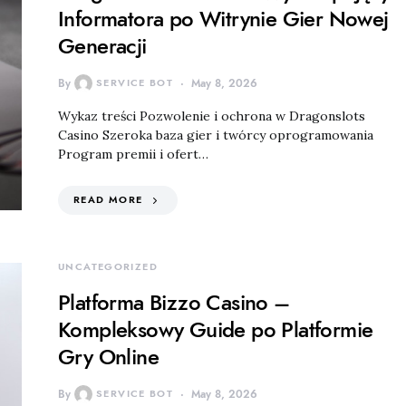
Informatora po Witrynie Gier Nowej
Generacji
By
SERVICE BOT
May 8, 2026
Wykaz treści Pozwolenie i ochrona w Dragonslots
Casino Szeroka baza gier i twórcy oprogramowania
Program premii i ofert…
READ MORE
UNCATEGORIZED
Platforma Bizzo Casino –
Kompleksowy Guide po Platformie
Gry Online
By
SERVICE BOT
May 8, 2026