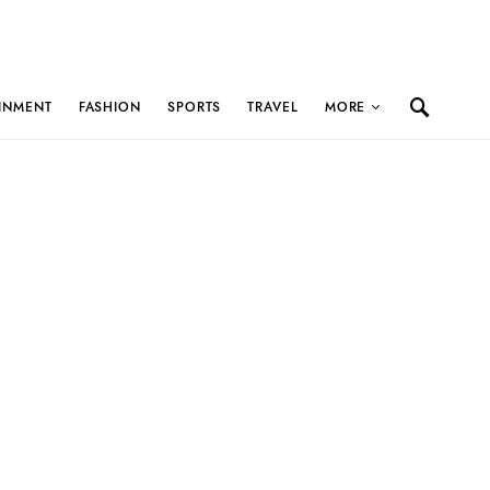
INMENT
FASHION
SPORTS
TRAVEL
MORE