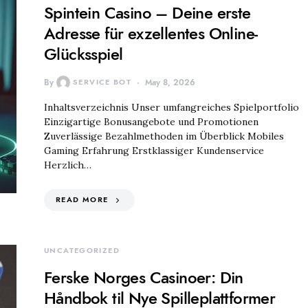
Spintein Casino – Deine erste
Adresse für exzellentes Online-
Glücksspiel
By
SERVICE BOT
May 8, 2026
Inhaltsverzeichnis Unser umfangreiches Spielportfolio
Einzigartige Bonusangebote und Promotionen
Zuverlässige Bezahlmethoden im Überblick Mobiles
Gaming Erfahrung Erstklassiger Kundenservice
Herzlich…
READ MORE
UNCATEGORIZED
Ferske Norges Casinoer: Din
Håndbok til Nye Spilleplattformer