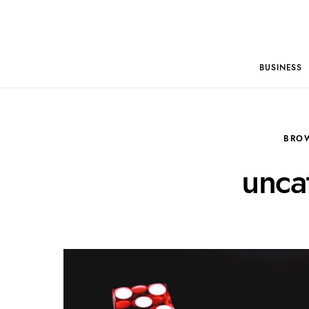
BUSINESS
BRO
unca