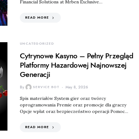
Financial Solutions at Mrben Exclusive…
READ MORE
UNCATEGORIZED
Cytrynowe Kasyno – Pełny Przegląd
Platformy Hazardowej Najnowszej
Generacji
By
SERVICE BOT
May 8, 2026
Spis materiałów System gier oraz twórcy
oprogramowania Premie oraz promocje dla graczy
Opcje wpłat oraz bezpieczeństwo operacji Pomoc…
READ MORE