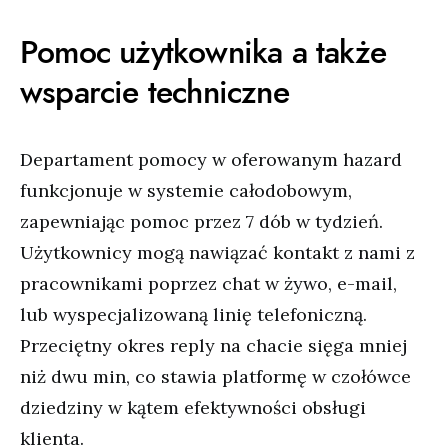
Pomoc użytkownika a także
wsparcie techniczne
Departament pomocy w oferowanym hazard
funkcjonuje w systemie całodobowym,
zapewniając pomoc przez 7 dób w tydzień.
Użytkownicy mogą nawiązać kontakt z nami z
pracownikami poprzez chat w żywo, e-mail,
lub wyspecjalizowaną linię telefoniczną.
Przeciętny okres reply na chacie sięga mniej
niż dwu min, co stawia platformę w czołówce
dziedziny w kątem efektywności obsługi
klienta.