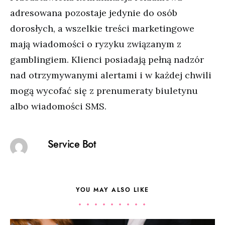
adresowana pozostaje jedynie do osób
dorosłych, a wszelkie treści marketingowe
mają wiadomości o ryzyku związanym z
gamblingiem. Klienci posiadają pełną nadzór
nad otrzymywanymi alertami i w każdej chwili
mogą wycofać się z prenumeraty biuletynu
albo wiadomości SMS.
Service Bot
YOU MAY ALSO LIKE