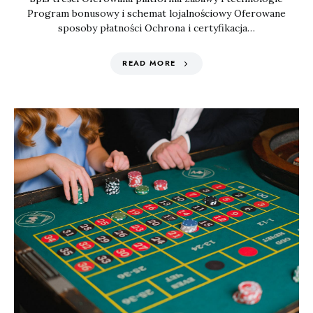
Program bonusowy i schemat lojalnościowy Oferowane
sposoby płatności Ochrona i certyfikacja…
READ MORE