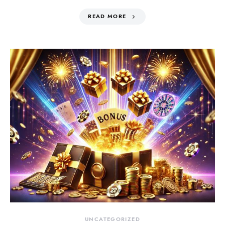
READ MORE
UNCATEGORIZED