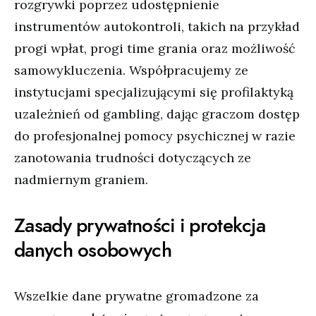
rozgrywki poprzez udostępnienie
instrumentów autokontroli, takich na przykład
progi wpłat, progi time grania oraz możliwość
samowykluczenia. Współpracujemy ze
instytucjami specjalizującymi się profilaktyką
uzależnień od gambling, dając graczom dostęp
do profesjonalnej pomocy psychicznej w razie
zanotowania trudności dotyczących ze
nadmiernym graniem.
Zasady prywatności i protekcja
danych osobowych
Wszelkie dane prywatne gromadzone za