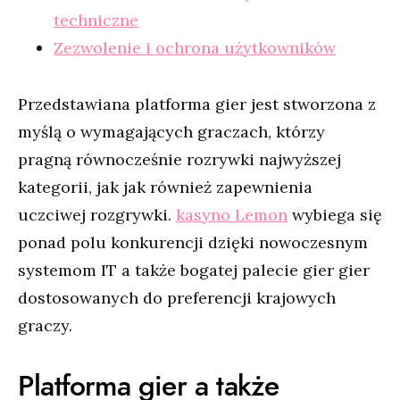
techniczne
Zezwolenie i ochrona użytkowników
Przedstawiana platforma gier jest stworzona z
myślą o wymagających graczach, którzy
pragną równocześnie rozrywki najwyższej
kategorii, jak jak również zapewnienia
uczciwej rozgrywki.
kasyno Lemon
wybiega się
ponad polu konkurencji dzięki nowoczesnym
systemom IT a także bogatej palecie gier gier
dostosowanych do preferencji krajowych
graczy.
Platforma gier a także