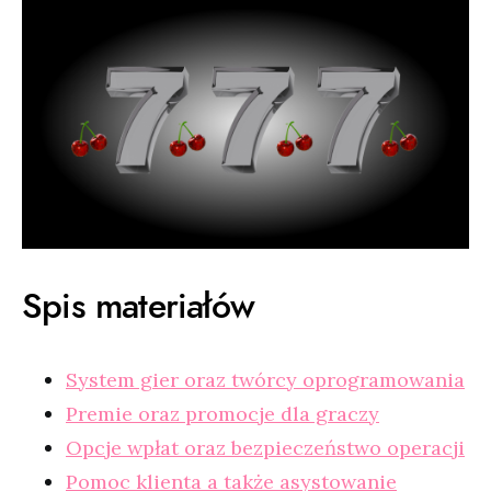
Spis materiałów
System gier oraz twórcy oprogramowania
Premie oraz promocje dla graczy
Opcje wpłat oraz bezpieczeństwo operacji
Pomoc klienta a także asystowanie