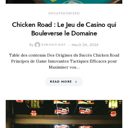
UNCATEGORIZED
Chicken Road : Le Jeu de Casino qui
Bouleverse le Domaine
By
SERVICE BOT
March 26, 2026
Table des contenus Des Origines du Succès Chicken Road
Principes de Game Innovantes Tactiques Efficaces pour
Maximiser vos…
READ MORE