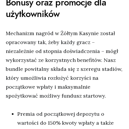
Bonusy oraz promocje dla
użytkowników
Mechanizm nagród w Żółtym Kasynie został
opracowany tak, żeby każdy gracz –
niezależnie od stopnia doświadczenia – mógł
wykorzystać ze korzystnych benefitów. Nasz
bundle powitalny składa się z szeregu stadiów,
który umożliwia rozłożyć korzyści na
początkowe wpłaty i maksymalnie
spożytkować możliwy fundusz startowy.
Premia od początkowej depozytu o
wartości do 150% kwoty wpłaty a także