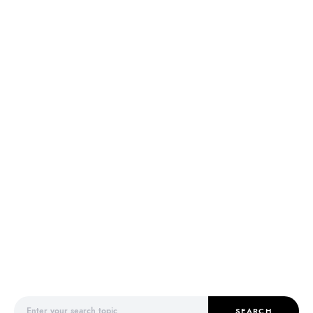
Search for:
SEARCH