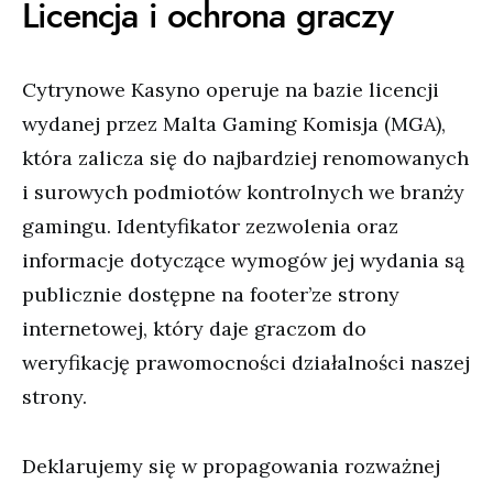
Licencja i ochrona graczy
Cytrynowe Kasyno operuje na bazie licencji
wydanej przez Malta Gaming Komisja (MGA),
która zalicza się do najbardziej renomowanych
i surowych podmiotów kontrolnych we branży
gamingu. Identyfikator zezwolenia oraz
informacje dotyczące wymogów jej wydania są
publicznie dostępne na footer’ze strony
internetowej, który daje graczom do
weryfikację prawomocności działalności naszej
strony.
Deklarujemy się w propagowania rozważnej