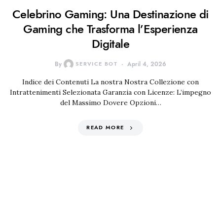
Celebrino Gaming: Una Destinazione di
Gaming che Trasforma l’Esperienza
Digitale
By
SERVICE BOT
April 4, 2026
Indice dei Contenuti La nostra Nostra Collezione con
Intrattenimenti Selezionata Garanzia con Licenze: L’impegno
del Massimo Dovere Opzioni…
READ MORE