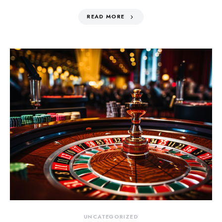
READ MORE
UNCATEGORIZED