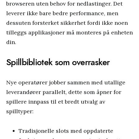
browseren uten behov for nedlastinger. Det
leverer ikke bare bedre performance, men
dessuten forsterket sikkerhet fordi ikke noen
tilleggs applikasjoner må monteres på enheten
din.
Spillbibliotek som overrasker
Nye operatører jobber sammen med utallige
leverandører parallelt, dette som åpner for
spillere innpass til et bredt utvalg av
spilltyper:
Tradisjonelle slots med oppdaterte