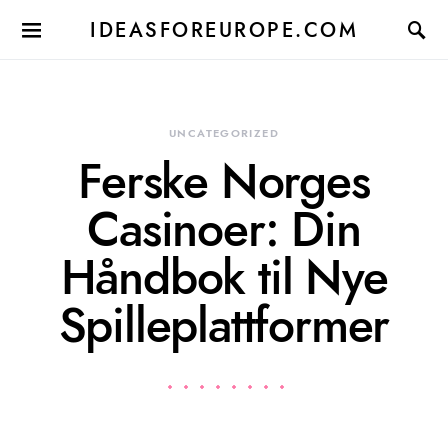
IDEASFOREUROPE.COM
UNCATEGORIZED
Ferske Norges
Casinoer: Din
Håndbok til Nye
Spilleplattformer