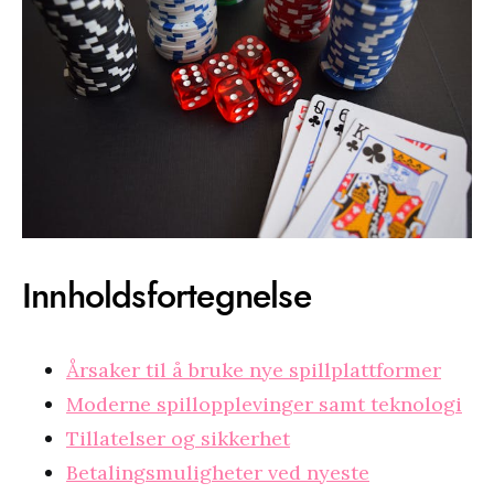
Innholdsfortegnelse
Årsaker til å bruke nye spillplattformer
Moderne spillopplevinger samt teknologi
Tillatelser og sikkerhet
Betalingsmuligheter ved nyeste