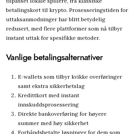
tilpasset lokale spillere, fra klassiske
betalingskort til krypto. Prosesseringstiden for
uttaksanmodninger har blitt betydelig
redusert, med flere plattformer som nå tilbyr
instant uttak for spesifikke metoder.
Vanlige betalingsalternativer
E-wallets som tilbyr kvikke overføringer
samt ekstra sikkerhetslag
Kredittkort med instant
innskuddsprosessering
Direkte bankoverføring for høyere
summer med høy sikkerhet
Forhåndsbetalte løsninger for dem som