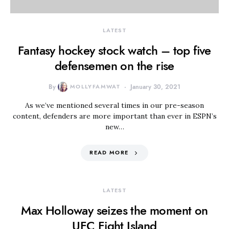
LATEST
Fantasy hockey stock watch – top five
defensemen on the rise
By
MOLLYFAMWAT
January 30, 2021
As we’ve mentioned several times in our pre-season
content, defenders are more important than ever in ESPN’s
new…
READ MORE
LATEST
Max Holloway seizes the moment on
UFC Fight Island