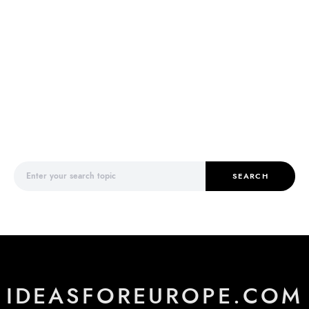
Search for:
SEARCH
IDEASFOREUROPE.COM