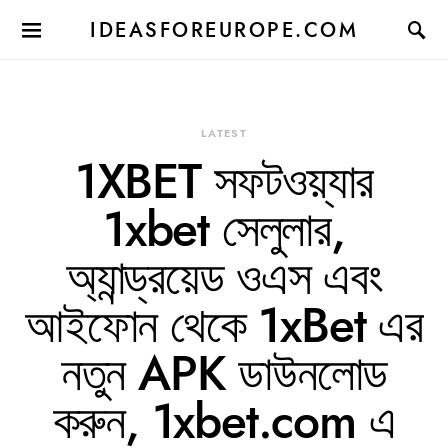
IDEASFOREUROPE.COM
LATEST
1XBET সফটওয়্যার
1xbet সেলুলার,
অ্যান্ড্রয়েড ওএস এবং
আইফোন থেকে 1xBet এর
নতুন APK ডাউনলোড
করুন, 1xbet.com এ