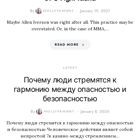
By
MOLLYFAMWAT
January 19, 2021
Maybe Allen Iverson was right after all. This practice may be
overstated. Or, in the case of MMA,…
READ MORE
LATEST
Почему люди стремятся к
гармонию между опасностью и
безопасностью
By
MOLLYFAMWAT
January 8, 2026
Почему люди стремятся к гармонию между опасностью
и безопасностью Человеческое действия являет собой
непростой 7к казино между стремлением…