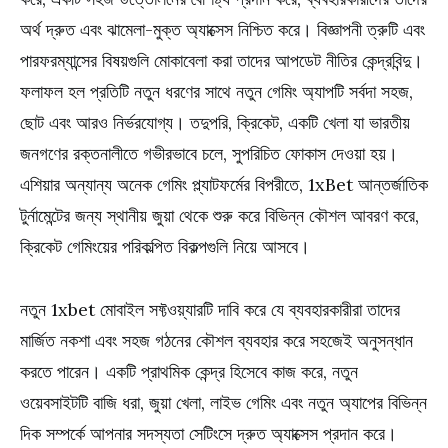
অর্থ দ্রুত এবং ঝামেলা-মুক্ত অ্যাক্সেস নিশ্চিত করে। বিজ্ঞাপনী ত্রুটি এবং
পারফরম্যান্সের বিষয়গুলি মোকাবেলা করা তাদের আপডেট নীতির কেন্দ্রবিন্দু।
ফলাফল হল প্রতিটি নতুন ধরণের সাথে নতুন গেমিং অ্যাপটি সর্বদা সহজ,
ছোট এবং আরও নির্ভরযোগ্য। তদুপরি, ক্রিকেট, একটি খেলা যা ভারতীয়
জনগণের রক্তনালীতে গভীরভাবে চলে, সুপরিচিত ফোকাস দেওয়া হয়।
এশিয়ার অন্যান্য অনেক গেমিং প্ল্যাটফর্মের বিপরীতে, 1xBet আন্তর্জাতিক
টুর্নামেন্টের জন্য স্থানীয় জুয়া থেকে শুরু করে বিভিন্ন কৌশল আবরণ করে,
ক্রিকেট গেমিংয়ের পরিকল্পিত বিকল্পগুলি নিয়ে আসবে।
নতুন 1xbet মোবাইল সফ্টওয়্যারটি দাবি করে যে ব্যবহারকারীরা তাদের
মার্জিত নকশা এবং সহজ গঠনের কৌশল ব্যবহার করে সহজেই অনুসন্ধান
করতে পারেন। একটি প্রাথমিক কেন্দ্র হিসেবে কাজ করে, নতুন
ওয়েবসাইটটি বাজি ধরা, জুয়া খেলা, লাইভ গেমিং এবং নতুন অ্যাপের বিভিন্ন
দিক সম্পর্কে আপনার সদস্যতা সেটিংসে দ্রুত অ্যাক্সেস প্রদান করে।