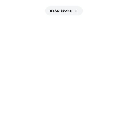
READ MORE