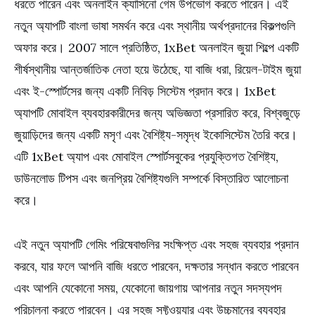
ধরতে পারেন এবং অনলাইন ক্যাসিনো গেম উপভোগ করতে পারেন। এই
নতুন অ্যাপটি বাংলা ভাষা সমর্থন করে এবং স্থানীয় অর্থপ্রদানের বিকল্পগুলি
অফার করে। 2007 সালে প্রতিষ্ঠিত, 1xBet অনলাইন জুয়া শিল্পে একটি
শীর্ষস্থানীয় আন্তর্জাতিক নেতা হয়ে উঠেছে, যা বাজি ধরা, রিয়েল-টাইম জুয়া
এবং ই-স্পোর্টসের জন্য একটি নিবিড় সিস্টেম প্রদান করে। 1xBet
অ্যাপটি মোবাইল ব্যবহারকারীদের জন্য অভিজ্ঞতা প্রসারিত করে, বিশ্বজুড়ে
জুয়াড়িদের জন্য একটি মসৃণ এবং বৈশিষ্ট্য-সমৃদ্ধ ইকোসিস্টেম তৈরি করে।
এটি 1xBet অ্যাপ এবং মোবাইল স্পোর্টসবুকের প্রযুক্তিগত বৈশিষ্ট্য,
ডাউনলোড টিপস এবং জনপ্রিয় বৈশিষ্ট্যগুলি সম্পর্কে বিস্তারিত আলোচনা
করে।
এই নতুন অ্যাপটি গেমিং পরিষেবাগুলির সংক্ষিপ্ত এবং সহজ ব্যবহার প্রদান
করবে, যার ফলে আপনি বাজি ধরতে পারবেন, দক্ষতার সন্ধান করতে পারবেন
এবং আপনি যেকোনো সময়, যেকোনো জায়গায় আপনার নতুন সদস্যপদ
পরিচালনা করতে পারবেন। এর সহজ সফ্টওয়্যার এবং উচ্চমানের ব্যবহার