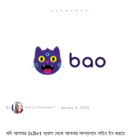
By
MOLLYFAMWAT
January 5, 2026
যদি আপনার 1xBet অ্যাপ থেকে আপনার সদস্যপদে সাইন ইন করতে