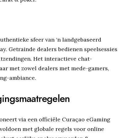
uthentieke sfeer van ‘n landgebaseerd
ay. Getrainde dealers bedienen speelsessies
itzendingen. Het interactieve chat-
baar met zowel dealers met mede-gamers,
ing-ambiance.
gingsmaatregelen
oneert via een officiële Curaçao eGaming
j voldoen met globale regels voor online