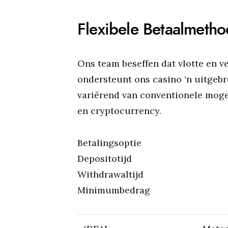
Flexibele Betaalmeth
Ons team beseffen dat vlotte en ve
ondersteunt ons casino ‘n uitgebr
variërend van conventionele moge
en cryptocurrency.
Betalingsoptie
Depositotijd
Withdrawaltijd
Minimumbedrag