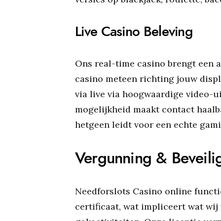
Live Casino Beleving
Ons real-time casino brengt een a
casino meteen richting jouw displ
via live via hoogwaardige video-u
mogelijkheid maakt contact haal
hetgeen leidt voor een echte gam
Vergunning & Beveili
Needforslots Casino online functi
certificaat, wat impliceert wat wi