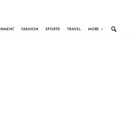
INMENT
FASHION
SPORTS
TRAVEL
MORE