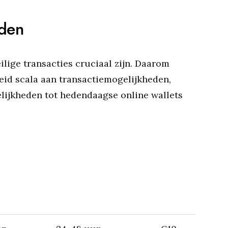
oden
ilige transacties cruciaal zijn. Daarom
eid scala aan transactiemogelijkheden,
lijkheden tot hedendaagse online wallets