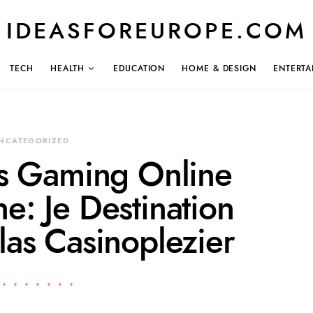
IDEASFOREUROPE.COM
TECH
HEALTH
EDUCATION
HOME & DESIGN
ENTERTA
NCATEGORIZED
s Gaming Online
e: Je Destination
las Casinoplezier