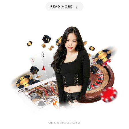
READ MORE
UNCATEGORIZED