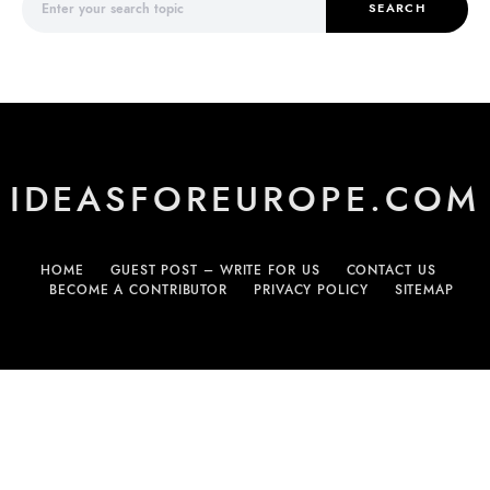
SEARCH
IDEASFOREUROPE.COM
HOME
GUEST POST – WRITE FOR US
CONTACT US
BECOME A CONTRIBUTOR
PRIVACY POLICY
SITEMAP