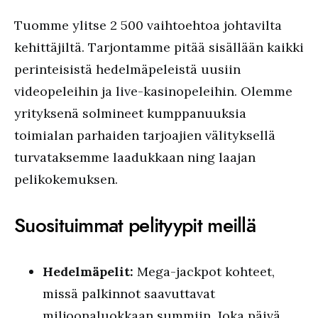
Tuomme ylitse 2 500 vaihtoehtoa johtavilta
kehittäjiltä. Tarjontamme pitää sisällään kaikki
perinteisistä hedelmäpeleistä uusiin
videopeleihin ja live-kasinopeleihin. Olemme
yrityksenä solmineet kumppanuuksia
toimialan parhaiden tarjoajien välityksellä
turvataksemme laadukkaan ning laajan
pelikokemuksen.
Suosituimmat pelityypit meillä
Hedelmäpelit:
Mega-jackpot kohteet,
missä palkinnot saavuttavat
miljoonaluokkaan summiin. Joka päivä