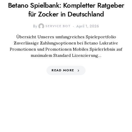
Betano Spielbank: Kompletter Ratgeber
für Zocker in Deutschland
By
SERVICE BOT
April 1, 2026
Übersicht Unseres umfangreiches Spieleportfolio
Zuverlässige Zahlungsoptionen bei Betano Lukrative
Promotionen und Promotionen Mobiles Spielerlebnis auf
maximalem Standard Lizenzierung…
READ MORE