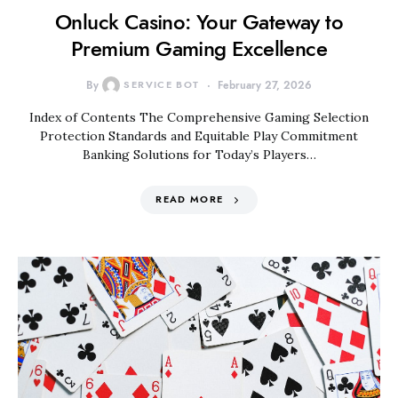
Onluck Casino: Your Gateway to
Premium Gaming Excellence
By
SERVICE BOT
February 27, 2026
Index of Contents The Comprehensive Gaming Selection
Protection Standards and Equitable Play Commitment
Banking Solutions for Today’s Players…
READ MORE