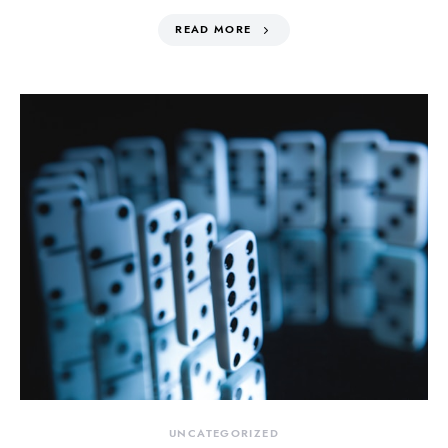
READ MORE
UNCATEGORIZED