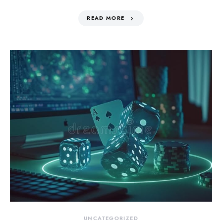
READ MORE
UNCATEGORIZED