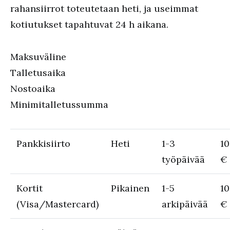
rahansiirrot toteutetaan heti, ja useimmat
kotiutukset tapahtuvat 24 h aikana.
Maksuväline
Talletusaika
Nostoaika
Minimitalletussumma
Pankkisiirto
Heti
1-3
10
työpäivää
€
Kortit
Pikainen
1-5
10
(Visa/Mastercard)
arkipäivää
€