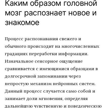
Каким образом головной
мозг распознает новое и
знакомое
Процесс распознавания свежего и
обычного происходит на многочисленных
градациях переработки информации.
Изначальное сенсорное ощущение
сравнивается с имеющимися образцами в
долгосрочной запоминании через
непростую механизм нейронных систем.
Данный процесс случается само собой и
занимает доли мгновения, определяя
дальнейшую чувственную и поведенческую