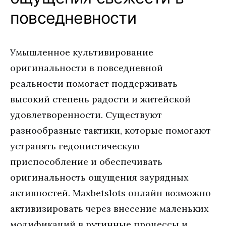
повседневности
Умышленное культивирование
оригинальности в повседневной
реальности помогает поддерживать
высокий степень радости и житейской
удовлетворенности. Существуют
разнообразные тактики, которые помогают
устранять гедонистическую
приспособление и обеспечивать
оригинальность ощущения заурядных
активностей. Maxbetslots онлайн возможно
активизировать через внесение маленьких
модификаций в рутинные процессы и