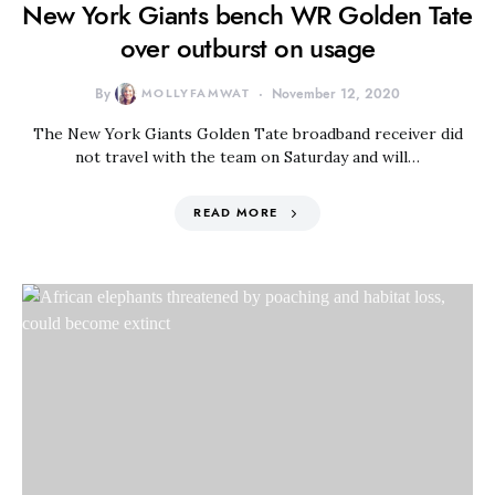
New York Giants bench WR Golden Tate
over outburst on usage
By
MOLLYFAMWAT
November 12, 2020
The New York Giants Golden Tate broadband receiver did
not travel with the team on Saturday and will…
READ MORE