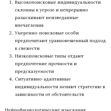
Высокопоисковые индивидуальности
склонны к угрозе и непрерывно
разыскивают неизведанные
впечатления
Умеренно-поисковые особи
предпочитают уравновешенный подход
к свежести
Низкопоисковые типы отдают
предпочтение прочности и
предсказуемости
Ситуативно-адаптивные
индивидуальности меняют стратегию в
зависимости от обстоятельств
Нейрофизиологические изыскания