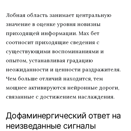
Лобная область занимает центральную
значение в оценке уровня новизны
приходящей информации. Мах бет
соотносит приходящие сведения с
существующими воспоминаниями и
опытом, устанавливая градацию
неожиданности и ценности раздражителя.
Чем больше отличий находится, тем
мощнее активируются нейронные дороги,
связанные с достижением наслаждения.
Дофаминергический ответ на
неизведанные сигналы