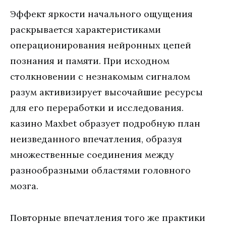
Эффект яркости начального ощущения
раскрывается характеристиками
операционирования нейронных цепей
познания и памяти. При исходном
столкновении с незнакомым сигналом
разум активизирует высочайшие ресурсы
для его переработки и исследования.
казино Maxbet образует подробную план
неизведанного впечатления, образуя
множественные соединения между
разнообразными областями головного
мозга.
Повторные впечатления того же практики