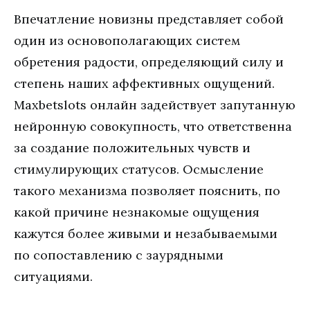
Впечатление новизны представляет собой
один из основополагающих систем
обретения радости, определяющий силу и
степень наших аффективных ощущений.
Maxbetslots онлайн задействует запутанную
нейронную совокупность, что ответственна
за создание положительных чувств и
стимулирующих статусов. Осмысление
такого механизма позволяет пояснить, по
какой причине незнакомые ощущения
кажутся более живыми и незабываемыми
по сопоставлению с заурядными
ситуациями.