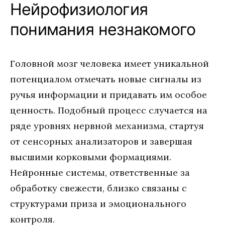
Нейрофизиология
понимания незнакомого
Головной мозг человека имеет уникальной
потенциалом отмечать новые сигналы из
ручья информации и придавать им особое
ценность. Подобный процесс случается на
ряде уровнях нервной механизма, стартуя
от сенсорных анализаторов и завершая
высшими корковыми формациями.
Нейронные системы, ответственные за
обработку свежести, близко связаны с
структурами приза и эмоционального
контроля.