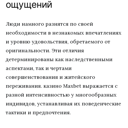
ощущений
Люди намного разнятся по своей
необходимости в незнакомых впечатлениях
и уровню удовольствия, обретаемого от
оригинальности. Эти отличия
детерминированы как наследственными
аспектами, так и чертами
совершенствования и житейского
переживания. казино Maxbet выражается с
разной интенсивностью у многообразных
индивидов, устанавливая их поведенческие
тактики и предпочтения.