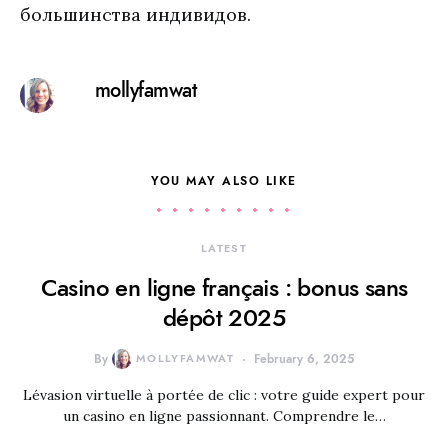
большинства индивидов.
mollyfamwat
YOU MAY ALSO LIKE
LATEST
Casino en ligne français : bonus sans
dépôt 2025
By
MOLLYFAMWAT
February 6, 2025
Lévasion virtuelle à portée de clic : votre guide expert pour
un casino en ligne passionnant. Comprendre le…