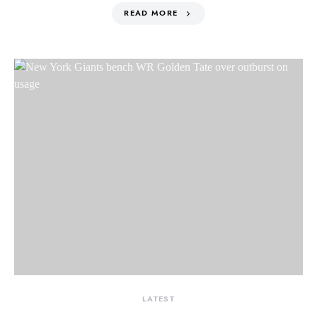
READ MORE
LATEST