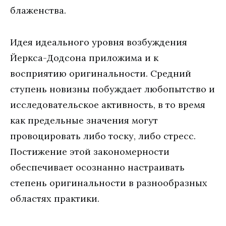
блаженства.
Идея идеального уровня возбуждения
Йеркса-Додсона приложима и к
восприятию оригинальности. Средний
ступень новизны побуждает любопытство и
исследовательское активность, в то время
как предельные значения могут
провоцировать либо тоску, либо стресс.
Постижение этой закономерности
обеспечивает осознанно настраивать
степень оригинальности в разнообразных
областях практики.