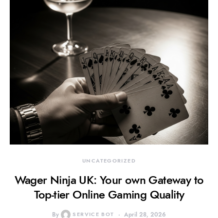
UNCATEGORIZED
Wager Ninja UK: Your own Gateway to
Top-tier Online Gaming Quality
By
SERVICE BOT
April 28, 2026