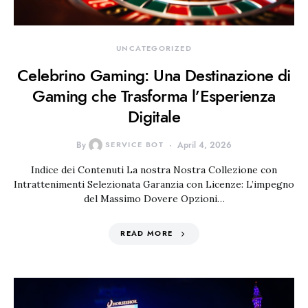
UNCATEGORIZED
Celebrino Gaming: Una Destinazione di
Gaming che Trasforma l’Esperienza
Digitale
By
SERVICE BOT
April 4, 2026
Indice dei Contenuti La nostra Nostra Collezione con
Intrattenimenti Selezionata Garanzia con Licenze: L’impegno
del Massimo Dovere Opzioni…
READ MORE