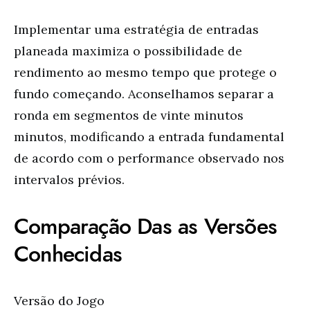
Implementar uma estratégia de entradas
planeada maximiza o possibilidade de
rendimento ao mesmo tempo que protege o
fundo começando. Aconselhamos separar a
ronda em segmentos de vinte minutos
minutos, modificando a entrada fundamental
de acordo com o performance observado nos
intervalos prévios.
Comparação Das as Versões
Conhecidas
Versão do Jogo