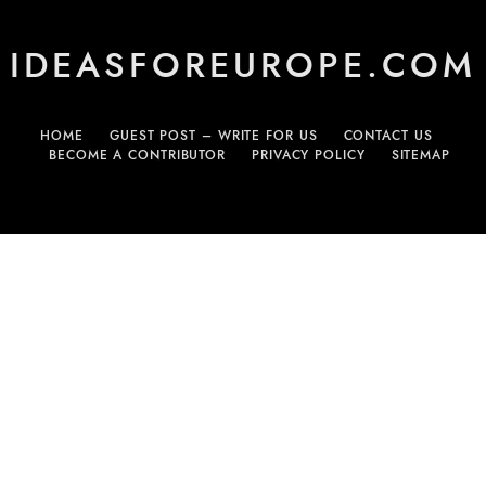
IDEASFOREUROPE.COM
HOME
GUEST POST – WRITE FOR US
CONTACT US
BECOME A CONTRIBUTOR
PRIVACY POLICY
SITEMAP