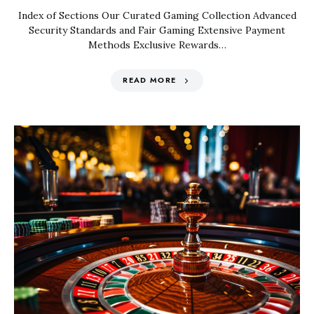
Index of Sections Our Curated Gaming Collection Advanced
Security Standards and Fair Gaming Extensive Payment
Methods Exclusive Rewards…
READ MORE