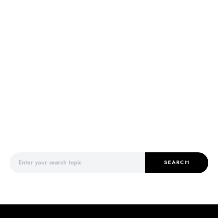
Search for:
SEARCH