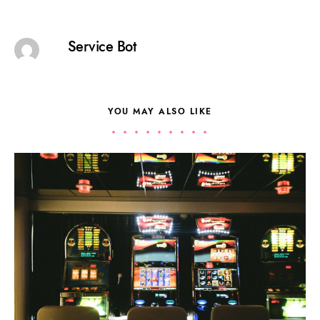
Service Bot
YOU MAY ALSO LIKE