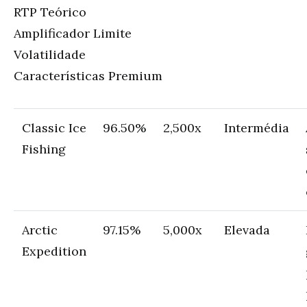
RTP Teórico
Amplificador Limite
Volatilidade
Características Premium
Classic Ice
96.50%
2,500x
Intermédia
Fishing
Arctic
97.15%
5,000x
Elevada
Expedition