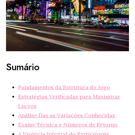
Sumário
Fundamentos da Estrutura do Jogo
Estratégias Verificadas para Maximizar
Lucros
Análise Das as Variações Conhecidas
Exame Técnica e Números de Retorno
A Vivência Integral do Participante