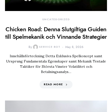
UNCATEGORIZED
Chicken Road: Denna Slutgiltiga Guiden
till Spelmekanik och Vinnande Strategier
By
SERVICE BOT
May 8, 2026
Innehållsförteckning Detta Exklusiva Spelkoncept samt
Ursprung Fundamentala Egenskaper samt Mekanik Testade
Taktiker för Största Vinster Volatilitet och
Betalningsanalys…
READ MORE