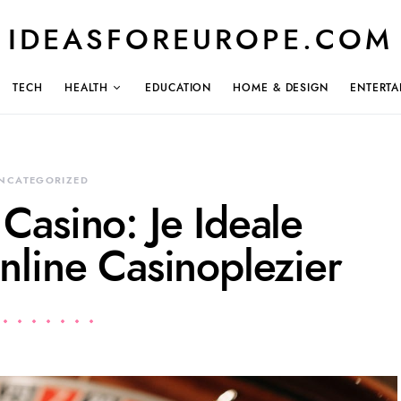
IDEASFOREUROPE.COM
TECH
HEALTH
EDUCATION
HOME & DESIGN
ENTERTA
NCATEGORIZED
Casino: Je Ideale
nline Casinoplezier