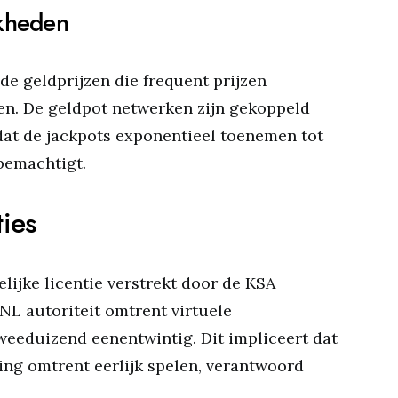
jkheden
e geldprijzen die frequent prijzen
en. De geldpot netwerken zijn gekoppeld
dat de jackpots exponentieel toenemen tot
bemachtigt.
ties
lijke licentie verstrekt door de KSA
NL autoriteit omtrent virtuele
weeduizend eenentwintig. Dit impliceert dat
ing omtrent eerlijk spelen, verantwoord