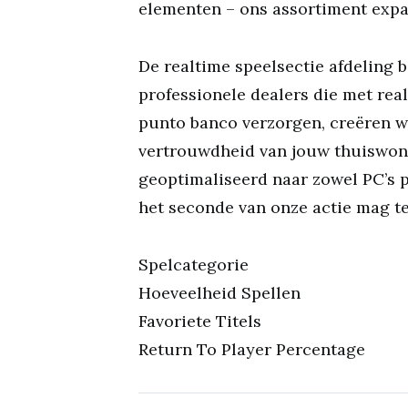
elementen – ons assortiment expa
De realtime speelsectie afdeling 
professionele dealers die met real
punto banco verzorgen, creëren w
vertrouwdheid van jouw thuiswoni
geoptimaliseerd naar zowel PC’s p
het seconde van onze actie mag t
Spelcategorie
Hoeveelheid Spellen
Favoriete Titels
Return To Player Percentage