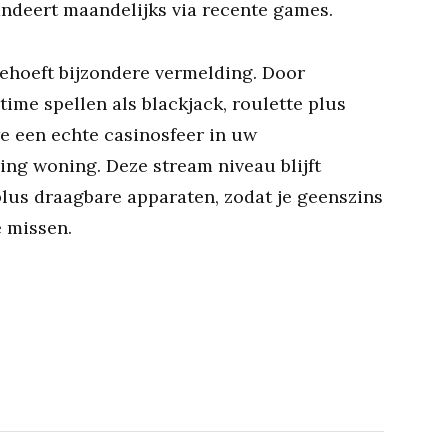
ndeert maandelijks via recente games.
behoeft bijzondere vermelding. Door
time spellen als blackjack, roulette plus
e een echte casinosfeer in uw
ng woning. Deze stream niveau blijft
lus draagbare apparaten, zodat je geenszins
e missen.