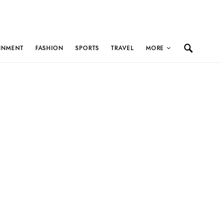
INMENT
FASHION
SPORTS
TRAVEL
MORE