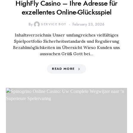
HighFly Casino – Ihre Adresse für
exzellentes Online-Glücksspiel
By
SERVICE BOT
February 23, 2026
Inhaltsverzeichnis Unser umfangreiches vielfältiges
Spielportfolio Sicherheitsstandards und Regulierung
Bezahlmöglichkeiten im Übersicht Wieso Kunden uns
aussuchen Grüß Gott bei…
READ MORE