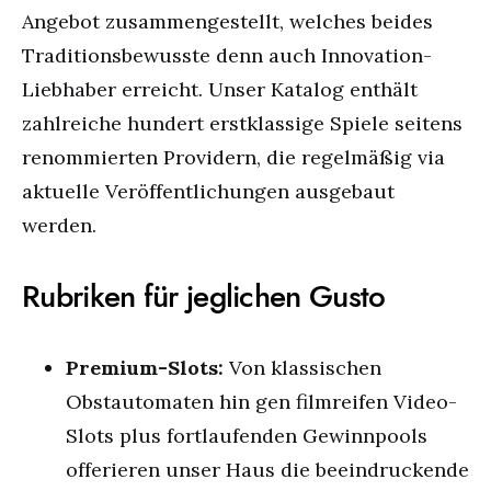
Angebot zusammengestellt, welches beides
Traditionsbewusste denn auch Innovation-
Liebhaber erreicht. Unser Katalog enthält
zahlreiche hundert erstklassige Spiele seitens
renommierten Providern, die regelmäßig via
aktuelle Veröffentlichungen ausgebaut
werden.
Rubriken für jeglichen Gusto
Premium-Slots:
Von klassischen
Obstautomaten hin gen filmreifen Video-
Slots plus fortlaufenden Gewinnpools
offerieren unser Haus die beeindruckende