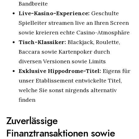
Bandbreite
Live-Kasino-Experience:
Geschulte
Spielleiter streamen live an Ihren Screen
sowie kreieren echte Casino-Atmosphäre
Tisch-Klassiker:
Blackjack, Roulette,
Baccara sowie Kartenpoker durch
diversen Versionen sowie Limits
Exklusive Hippodrome-Titel:
Eigens für
unser Etablissement entwickelte Titel,
welche Sie sonst nirgends alternativ
finden
Zuverlässige
Finanztransaktionen sowie