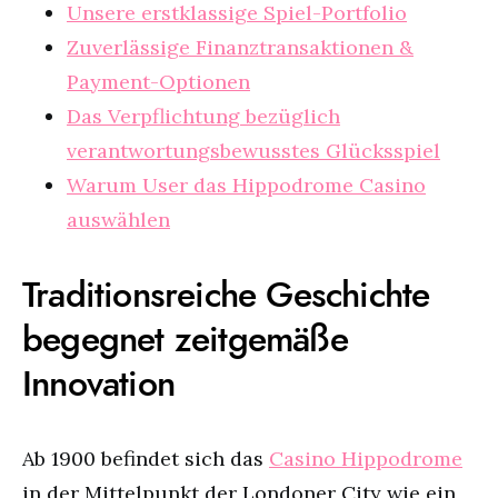
Unsere erstklassige Spiel-Portfolio
Zuverlässige Finanztransaktionen &
Payment-Optionen
Das Verpflichtung bezüglich
verantwortungsbewusstes Glücksspiel
Warum User das Hippodrome Casino
auswählen
Traditionsreiche Geschichte
begegnet zeitgemäße
Innovation
Ab 1900 befindet sich das
Casino Hippodrome
in der Mittelpunkt der Londoner City wie ein