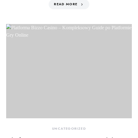
READ MORE
UNCATEGORIZED