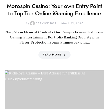
Morospin Casino: Your own Entry Point
to Top-Tier Online iGaming Excellence
By
SERVICE BOT
March 31, 2026
Navigation Menu of Contents Our Comprehensive Extensive
Gaming Entertainment Portfolio Banking Security plus
Player Protection Bonus Framework plus…
READ MORE