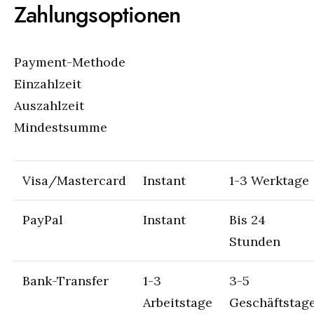
Zahlungsoptionen
Payment-Methode
Einzahlzeit
Auszahlzeit
Mindestsumme
Visa/Mastercard
Instant
1-3 Werktage
PayPal
Instant
Bis 24
Stunden
Bank-Transfer
1-3
3-5
Arbeitstage
Geschäftstag