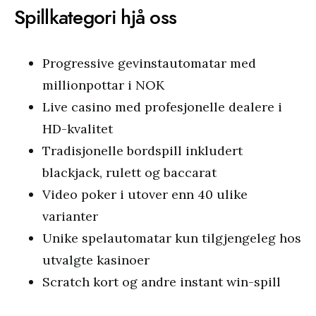
Spillkategori hjå oss
Progressive gevinstautomatar med
millionpottar i NOK
Live casino med profesjonelle dealere i
HD-kvalitet
Tradisjonelle bordspill inkludert
blackjack, rulett og baccarat
Video poker i utover enn 40 ulike
varianter
Unike spelautomatar kun tilgjengeleg hos
utvalgte kasinoer
Scratch kort og andre instant win-spill