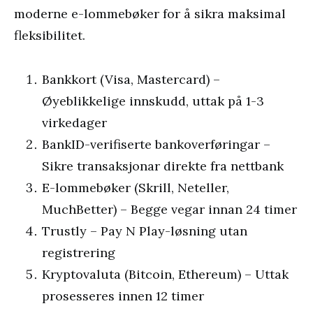
moderne e-lommebøker for å sikra maksimal
fleksibilitet.
Bankkort (Visa, Mastercard) –
Øyeblikkelige innskudd, uttak på 1-3
virkedager
BankID-verifiserte bankoverføringar –
Sikre transaksjonar direkte fra nettbank
E-lommebøker (Skrill, Neteller,
MuchBetter) – Begge vegar innan 24 timer
Trustly – Pay N Play-løsning utan
registrering
Kryptovaluta (Bitcoin, Ethereum) – Uttak
prosesseres innen 12 timer