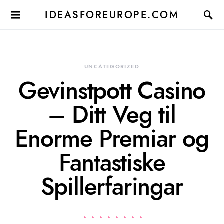
IDEASFOREUROPE.COM
UNCATEGORIZED
Gevinstpott Casino
– Ditt Veg til
Enorme Premiar og
Fantastiske
Spillerfaringar