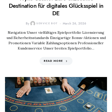
Destination für digitales Glücksspiel in
DE
By
SERVICE BOT
March 26, 2026
Navigation Unser vielfältiges Spielportfolio Lizensierung
und Sicherheitsstandards Einzigartige Bonus-Aktionen und
Promotionen Variable Zahlungsoptionen Professioneller
Kundenservice Unser breites Spielportfolio…
READ MORE