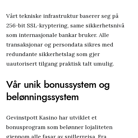
Vårt tekniske infrastruktur baserer seg på
256-bit SSL-kryptering, same sikkerhetsnivå
som internasjonale bankar bruker. Alle
transaksjonar og persondata sikres med
redundante sikkerhetslag som gjer
uautorisert tilgang praktisk talt umulig.
Vår unik bonussystem og
belønningssystem
Gevinstpott Kasino har utviklet et
bonusprogram som belønner lojaliteten
gjennom alle fasar av spillerreisa. Fra