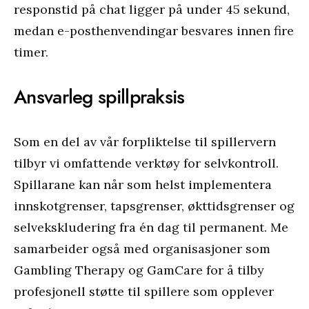
responstid på chat ligger på under 45 sekund,
medan e-posthenvendingar besvares innen fire
timer.
Ansvarleg spillpraksis
Som en del av vår forpliktelse til spillervern
tilbyr vi omfattende verktøy for selvkontroll.
Spillarane kan når som helst implementera
innskotgrenser, tapsgrenser, økttidsgrenser og
selvekskludering fra én dag til permanent. Me
samarbeider også med organisasjoner som
Gambling Therapy og GamCare for å tilby
profesjonell støtte til spillere som opplever