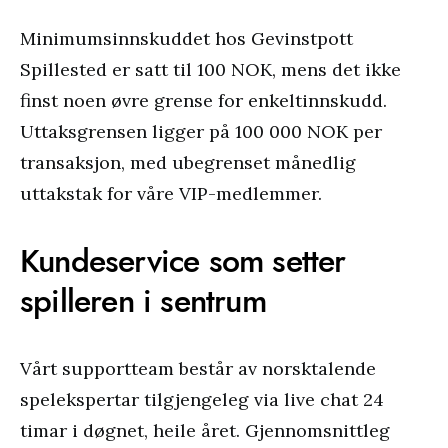
Minimumsinnskuddet hos Gevinstpott
Spillested er satt til 100 NOK, mens det ikke
finst noen øvre grense for enkeltinnskudd.
Uttaksgrensen ligger på 100 000 NOK per
transaksjon, med ubegrenset månedlig
uttakstak for våre VIP-medlemmer.
Kundeservice som setter
spilleren i sentrum
Vårt supportteam består av norsktalende
spelekspertar tilgjengeleg via live chat 24
timar i døgnet, heile året. Gjennomsnittleg