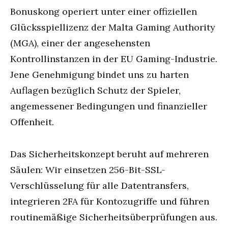
Bonuskong operiert unter einer offiziellen
Glücksspiellizenz der Malta Gaming Authority
(MGA), einer der angesehensten
Kontrollinstanzen in der EU Gaming-Industrie.
Jene Genehmigung bindet uns zu harten
Auflagen bezüglich Schutz der Spieler,
angemessener Bedingungen und finanzieller
Offenheit.
Das Sicherheitskonzept beruht auf mehreren
Säulen: Wir einsetzen 256-Bit-SSL-
Verschlüsselung für alle Datentransfers,
integrieren 2FA für Kontozugriffe und führen
routinemäßige Sicherheitsüberprüfungen aus.