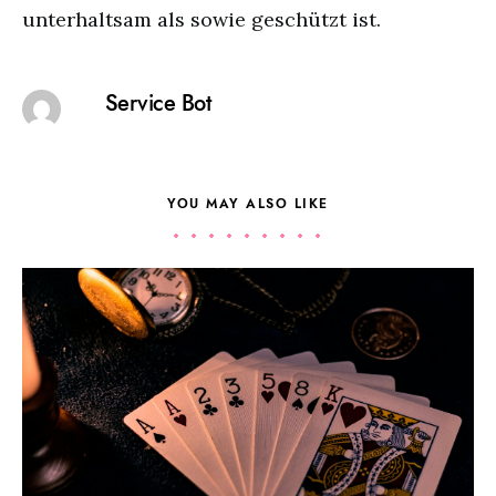
unterhaltsam als sowie geschützt ist.
Service Bot
YOU MAY ALSO LIKE