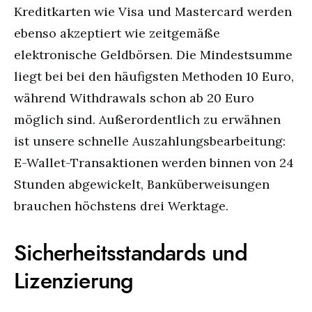
Kreditkarten wie Visa und Mastercard werden
ebenso akzeptiert wie zeitgemäße
elektronische Geldbörsen. Die Mindestsumme
liegt bei bei den häufigsten Methoden 10 Euro,
während Withdrawals schon ab 20 Euro
möglich sind. Außerordentlich zu erwähnen
ist unsere schnelle Auszahlungsbearbeitung:
E-Wallet-Transaktionen werden binnen von 24
Stunden abgewickelt, Banküberweisungen
brauchen höchstens drei Werktage.
Sicherheitsstandards und
Lizenzierung