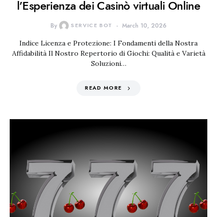
l’Esperienza dei Casinò virtuali Online
By
SERVICE BOT
March 10, 2026
Indice Licenza e Protezione: I Fondamenti della Nostra
Affidabilità Il Nostro Repertorio di Giochi: Qualità e Varietà
Soluzioni…
READ MORE