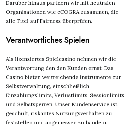
Darüber hinaus partnern wir mit neutralen
Organisationen wie eCOGRA zusammen, die
alle Titel auf Fairness überprüfen.
Verantwortliches Spielen
Als lizensiertes Spielcasino nehmen wir die
Verantwortung den den Kunden ernst. Das
Casino bieten weitreichende Instrumente zur
Selbstverwaltung, einschließlich
Einzahlungslimits, Verlustlimits, Sessionlimits
und Selbstsperren. Unser Kundenservice ist
geschult, riskantes Nutzungsverhalten zu
feststellen und angemessen zu handeln.