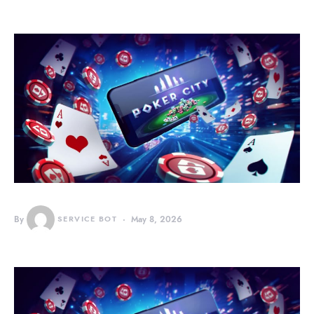
By
SERVICE BOT
May 8, 2026