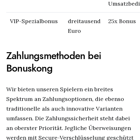
Umsatzbed
VIP-Spezialbonus
dreitausend
25x Bonus
Euro
Zahlungsmethoden bei
Bonuskong
Wir bieten unseren Spielern ein breites
Spektrum an Zahlungsoptionen, die ebenso
traditionelle als auch innovative Varianten
umfassen. Die Zahlungssicherheit steht dabei
an oberster Priorität. Jegliche Überweisungen
werden mit Secure-Verschlüsselung geschützt