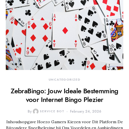
UNCATEGORIZED
ZebraBingo: Jouw Ideale Bestemming
voor Internet Bingo Plezier
By
SERVICE BOT
February 24, 2026
Inhoudsopgave Hoezo Gamers Kiezen voor Dit Platform De
Bijzondere Speelbeleving bij Ons Voordelen en Aanbiedingen