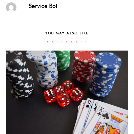
Service Bot
YOU MAY ALSO LIKE