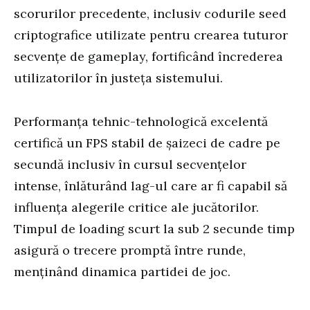
scorurilor precedente, inclusiv codurile seed
criptografice utilizate pentru crearea tuturor
secvențe de gameplay, fortificând încrederea
utilizatorilor în justeța sistemului.
Performanța tehnic-tehnologică excelentă
certifică un FPS stabil de șaizeci de cadre pe
secundă inclusiv în cursul secvențelor
intense, înlăturând lag-ul care ar fi capabil să
influența alegerile critice ale jucătorilor.
Timpul de loading scurt la sub 2 secunde timp
asigură o trecere promptă între runde,
menținând dinamica partidei de joc.