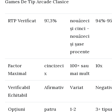
Games De Tip Arcade Clasice
RTP Verificat
97,3%
nouăzeci
94%-9
și cinci –
nouăzeci
și șase
procente
Factor
cincizeci
100× sau
10x
Maximal
x
mai mult
Verificabil
Afirmativ
Variat
Negati
Echitabil
Opțiuni
patru
1-2
3+ tipu