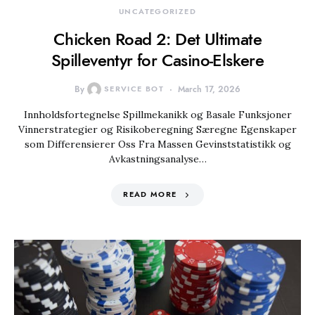
UNCATEGORIZED
Chicken Road 2: Det Ultimate
Spilleventyr for Casino-Elskere
By
SERVICE BOT
March 17, 2026
Innholdsfortegnelse Spillmekanikk og Basale Funksjoner
Vinnerstrategier og Risikoberegning Særegne Egenskaper
som Differensierer Oss Fra Massen Gevinststatistikk og
Avkastningsanalyse…
READ MORE