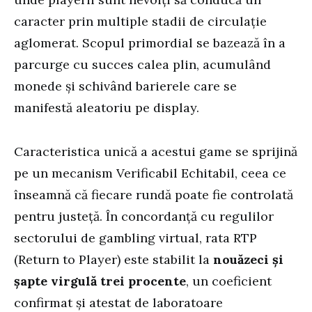
caracter prin multiple stadii de circulație
aglomerat. Scopul primordial se bazează în a
parcurge cu succes calea plin, acumulând
monede și schivând barierele care se
manifestă aleatoriu pe display.
Caracteristica unică a acestui game se sprijină
pe un mecanism Verificabil Echitabil, ceea ce
înseamnă că fiecare rundă poate fie controlată
pentru justeță. În concordanță cu regulilor
sectorului de gambling virtual, rata RTP
(Return to Player) este stabilit la
nouăzeci și
șapte virgulă trei procente
, un coeficient
confirmat și atestat de laboratoare