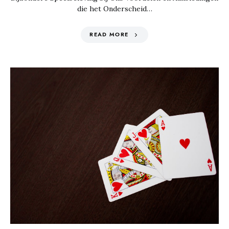
die het Onderscheid…
READ MORE