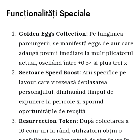
Funcționalități Speciale
Golden Eggs Collection:
Pe lungimea
parcurgerii, se manifestă eggs de aur care
adaugă premii imediate la multiplicatorul
actual, oscilând între +0,5× și plus trei x
Sectoare Speed Boost:
Arii specifice pe
layout care vitezează deplasarea
personajului, diminuând timpul de
expunere la pericole și sporind
oportunitățile de reușită
Resurrection Token:
După colectarea a
10 coin-uri la rând, utilizatorii obțin o