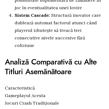
posibilitate suplimentară de rămânere în
joc în eventualitatea unei lovire
Sistem Cascade:
Structură inovator care
dublează automat factorul atunci când
playerul izbutește să treacă trei
consecutive nivele succesive fără
coliziune
Analiză Comparativă cu Alte
Titluri Asemănătoare
Caracteristică
Gameplayul Acesta
Jocuri Crash Tradiționale