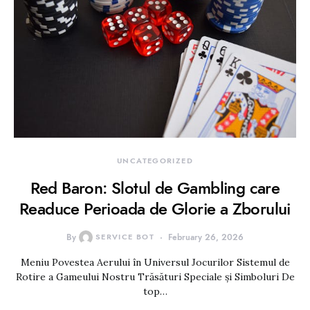
UNCATEGORIZED
Red Baron: Slotul de Gambling care
Readuce Perioada de Glorie a Zborului
By
SERVICE BOT
February 26, 2026
Meniu Povestea Aerului în Universul Jocurilor Sistemul de
Rotire a Gameului Nostru Trăsături Speciale și Simboluri De
top…