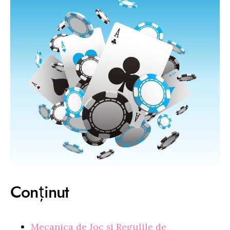
Conținut
Mecanica de Joc și Regulile de