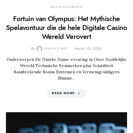
UNCATEGORIZED
Fortuin van Olympus: Het Mythische
Spelavontuur die de hele Digitale Casino
Wereld Verovert
By
SERVICE BOT
March 13, 2026
Onderwerpen De Unieke Game-ervaring in Onze Goddelijke
Wereld Technische Kenmerken plus Volatiliteit
Baanbrekende Bonus Systemen en Vermenigvuldigers
Slimme…
READ MORE