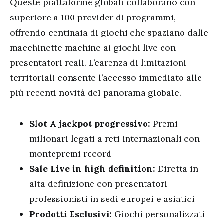
Queste piattaforme globali collaborano con
superiore a 100 provider di programmi,
offrendo centinaia di giochi che spaziano dalle
macchinette machine ai giochi live con
presentatori reali. L’carenza di limitazioni
territoriali consente l’accesso immediato alle
più recenti novità del panorama globale.
Slot A jackpot progressivo:
Premi
milionari legati a reti internazionali con
montepremi record
Sale Live in high definition:
Diretta in
alta definizione con presentatori
professionisti in sedi europei e asiatici
Prodotti Esclusivi:
Giochi personalizzati