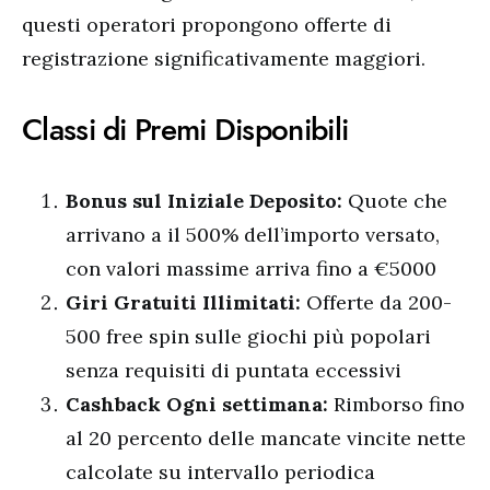
questi operatori propongono offerte di
registrazione significativamente maggiori.
Classi di Premi Disponibili
Bonus sul Iniziale Deposito:
Quote che
arrivano a il 500% dell’importo versato,
con valori massime arriva fino a €5000
Giri Gratuiti Illimitati:
Offerte da 200-
500 free spin sulle giochi più popolari
senza requisiti di puntata eccessivi
Cashback Ogni settimana:
Rimborso fino
al 20 percento delle mancate vincite nette
calcolate su intervallo periodica