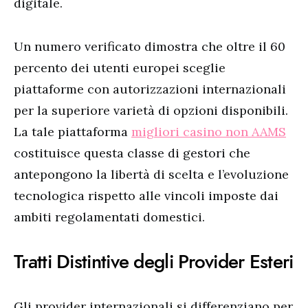
digitale.
Un numero verificato dimostra che oltre il 60
percento dei utenti europei sceglie
piattaforme con autorizzazioni internazionali
per la superiore varietà di opzioni disponibili.
La tale piattaforma
migliori casino non AAMS
costituisce questa classe di gestori che
antepongono la libertà di scelta e l’evoluzione
tecnologica rispetto alle vincoli imposte dai
ambiti regolamentati domestici.
Tratti Distintive degli Provider Esteri
Gli provider internazionali si differenziano per