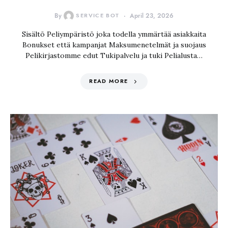
By
SERVICE BOT
April 23, 2026
Sisältö Peliympäristö joka todella ymmärtää asiakkaita
Bonukset että kampanjat Maksumenetelmät ja suojaus
Pelikirjastomme edut Tukipalvelu ja tuki Pelialusta…
READ MORE