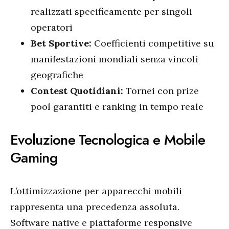
realizzati specificamente per singoli
operatori
Bet Sportive:
Coefficienti competitive su
manifestazioni mondiali senza vincoli
geografiche
Contest Quotidiani:
Tornei con prize
pool garantiti e ranking in tempo reale
Evoluzione Tecnologica e Mobile
Gaming
L’ottimizzazione per apparecchi mobili
rappresenta una precedenza assoluta.
Software native e piattaforme responsive