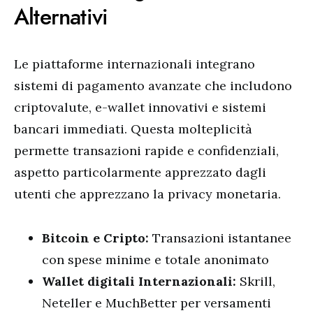
Alternativi
Le piattaforme internazionali integrano
sistemi di pagamento avanzate che includono
criptovalute, e-wallet innovativi e sistemi
bancari immediati. Questa molteplicità
permette transazioni rapide e confidenziali,
aspetto particolarmente apprezzato dagli
utenti che apprezzano la privacy monetaria.
Bitcoin e Cripto:
Transazioni istantanee
con spese minime e totale anonimato
Wallet digitali Internazionali:
Skrill,
Neteller e MuchBetter per versamenti