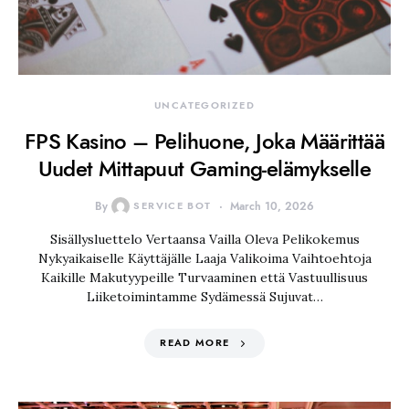
UNCATEGORIZED
FPS Kasino – Pelihuone, Joka Määrittää
Uudet Mittapuut Gaming-elämykselle
By
SERVICE BOT
March 10, 2026
Sisällysluettelo Vertaansa Vailla Oleva Pelikokemus
Nykyaikaiselle Käyttäjälle Laaja Valikoima Vaihtoehtoja
Kaikille Makutyypeille Turvaaminen että Vastuullisuus
Liiketoimintamme Sydämessä Sujuvat…
READ MORE