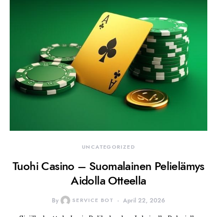
UNCATEGORIZED
Tuohi Casino – Suomalainen Pelielämys
Aidolla Otteella
By
SERVICE BOT
April 22, 2026