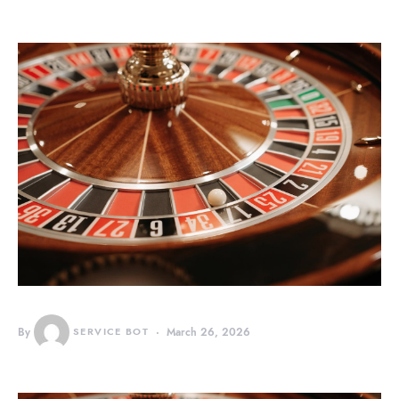
By
SERVICE BOT
March 26, 2026