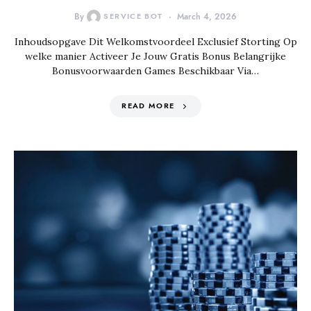
By
SERVICE BOT
March 4, 2026
Inhoudsopgave Dit Welkomstvoordeel Exclusief Storting Op
welke manier Activeer Je Jouw Gratis Bonus Belangrijke
Bonusvoorwaarden Games Beschikbaar Via…
READ MORE