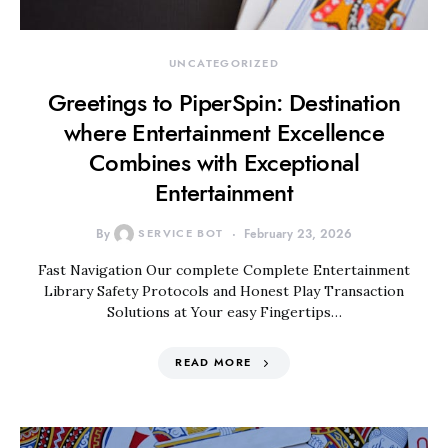
UNCATEGORIZED
Greetings to PiperSpin: Destination
where Entertainment Excellence
Combines with Exceptional
Entertainment
By
SERVICE BOT
February 23, 2026
Fast Navigation Our complete Complete Entertainment
Library Safety Protocols and Honest Play Transaction
Solutions at Your easy Fingertips…
READ MORE