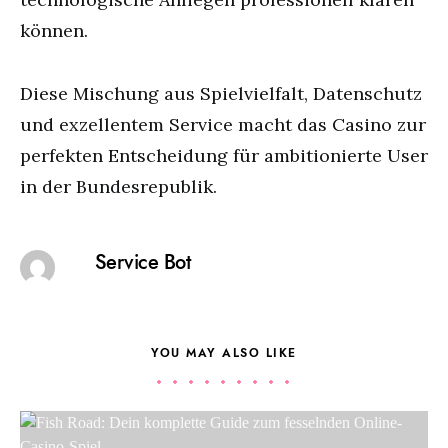
können.
Diese Mischung aus Spielvielfalt, Datenschutz
und exzellentem Service macht das Casino zur
perfekten Entscheidung für ambitionierte User
in der Bundesrepublik.
Service Bot
YOU MAY ALSO LIKE