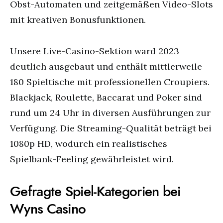
Obst-Automaten und zeitgemäßen Video-Slots
mit kreativen Bonusfunktionen.
Unsere Live-Casino-Sektion ward 2023
deutlich ausgebaut und enthält mittlerweile
180 Spieltische mit professionellen Croupiers.
Blackjack, Roulette, Baccarat und Poker sind
rund um 24 Uhr in diversen Ausführungen zur
Verfügung. Die Streaming-Qualität beträgt bei
1080p HD, wodurch ein realistisches
Spielbank-Feeling gewährleistet wird.
Gefragte Spiel-Kategorien bei
Wyns Casino