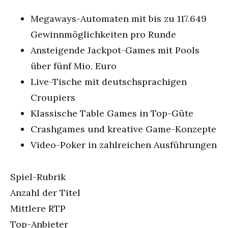
Megaways-Automaten mit bis zu 117.649
Gewinnmöglichkeiten pro Runde
Ansteigende Jackpot-Games mit Pools
über fünf Mio. Euro
Live-Tische mit deutschsprachigen
Croupiers
Klassische Table Games in Top-Güte
Crashgames und kreative Game-Konzepte
Video-Poker in zahlreichen Ausführungen
Spiel-Rubrik
Anzahl der Titel
Mittlere RTP
Top-Anbieter