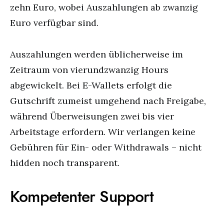
zehn Euro, wobei Auszahlungen ab zwanzig
Euro verfügbar sind.
Auszahlungen werden üblicherweise im
Zeitraum von vierundzwanzig Hours
abgewickelt. Bei E-Wallets erfolgt die
Gutschrift zumeist umgehend nach Freigabe,
während Überweisungen zwei bis vier
Arbeitstage erfordern. Wir verlangen keine
Gebühren für Ein- oder Withdrawals – nicht
hidden noch transparent.
Kompetenter Support