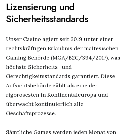
Lizensierung und
Sicherheitsstandards
Unser Casino agiert seit 2019 unter einer
rechtskräftigen Erlaubnis der maltesischen
Gaming Behörde (MGA/B2C/394/2017), was
höchste Sicherheits- und
Gerechtigkeitsstandards garantiert. Diese
Aufsichtsbehörde zählt als eine der
rigorosesten in Kontinentaleuropa und
überwacht kontinuierlich alle
Geschäftsprozesse.
Sämtliche Games werden jeden Monat von