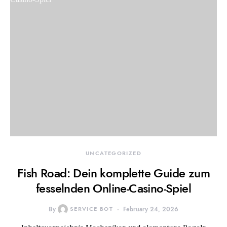
UNCATEGORIZED
Fish Road: Dein komplette Guide zum
fesselnden Online-Casino-Spiel
By
SERVICE BOT
February 24, 2026