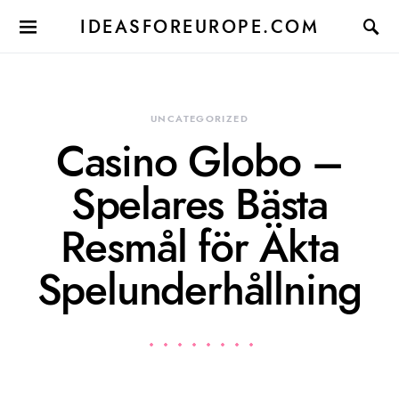
IDEASFOREUROPE.COM
UNCATEGORIZED
Casino Globo –
Spelares Bästa
Resmål för Äkta
Spelunderhållning