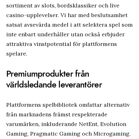
sortiment av slots, bordsklassiker och live
casino-upplevelser. Vi har med beslutsamhet
satsat avsevärda medel i att selektera spel som
inte enbart underhåller utan också erbjuder
attraktiva vinstpotential för plattformens
spelare.
Premiumprodukter från
världsledande leverantörer
Plattformens spelbibliotek omfattar alternativ
från marknadens främst respekterade
varumärken, inkluderande NetEnt, Evolution
Gaming, Pragmatic Gaming och Microgaming.