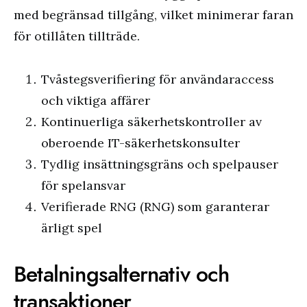
med begränsad tillgång, vilket minimerar faran
för otillåten tillträde.
Tvåstegsverifiering för användaraccess
och viktiga affärer
Kontinuerliga säkerhetskontroller av
oberoende IT-säkerhetskonsulter
Tydlig insättningsgräns och spelpauser
för spelansvar
Verifierade RNG (RNG) som garanterar
ärligt spel
Betalningsalternativ och
transaktioner