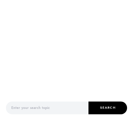
Search for:
SEARCH