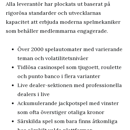
Alla leverantör har plockats ut baserat på
rigorösa standarder och utvecklarnas
kapacitet att erbjuda moderna spelmekaniker
som behåller medlemmarna engagerade.
Över 2000 spelautomater med varierande
teman och volatilitetsnivåer
Tidlösa casinospel som tjugoett, roulette
och punto banco i flera varianter
Live dealer-sektionen med professionella
dealers i live
Ackumulerande jackpotspel med vinster
som ofta överstiger otaliga kronor
Särskilda spel som bara finns åtkomliga