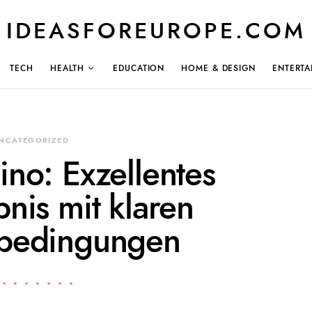
IDEASFOREUROPE.COM
TECH
HEALTH
EDUCATION
HOME & DESIGN
ENTERTA
NCATEGORIZED
ino: Exzellentes
bnis mit klaren
bedingungen