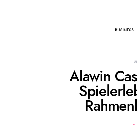
BUSINESS
U
Alawin Cas
Spielerle
Rahmen