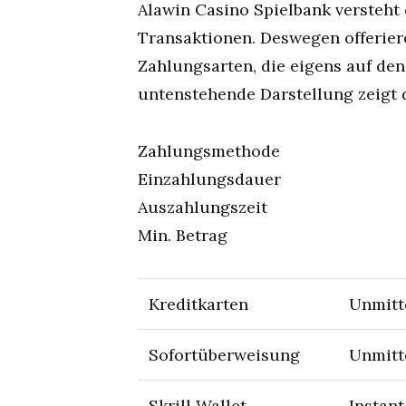
Alawin Casino Spielbank versteht
Transaktionen. Deswegen offeriere
Zahlungsarten, die eigens auf de
untenstehende Darstellung zeigt d
Zahlungsmethode
Einzahlungsdauer
Auszahlungszeit
Min. Betrag
Kreditkarten
Unmitt
Sofortüberweisung
Unmitt
Skrill Wallet
Instant