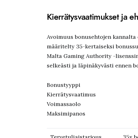
Kierrätysvaatimukset ja e
Avoimuus bonusehtojen kannalta on
määritelty 35-kertaiseksi bonuss
Malta Gaming Authority -lisenssin
selkeästi ja läpinäkyvästi ennen 
Bonustyyppi
Kierrätysvaatimus
Voimassaolo
Maksimipanos
Tervetuliaistarjous
35x 