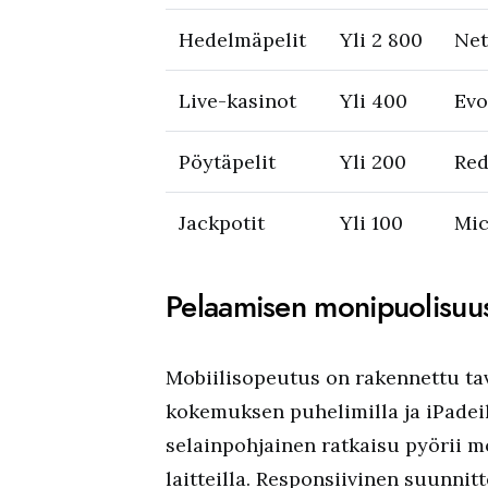
Hedelmäpelit
Yli 2 800
Net
Live-kasinot
Yli 400
Evo
Pöytäpelit
Yli 200
Red
Jackpotit
Yli 100
Mic
Pelaamisen monipuolisuus 
Mobiilisopeutus on rakennettu tava
kokemuksen puhelimilla ja iPadeilla
selainpohjainen ratkaisu pyörii mo
laitteilla. Responsiivinen suunni