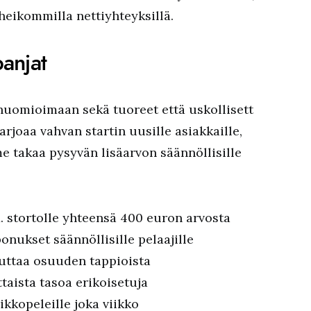
 heikommilla nettiyhteyksillä.
anjat
huomioimaan sekä tuoreet että uskollisett
rjoaa vahvan startin uusille asiakkaille,
 takaa pysyvän lisäarvon säännöllisille
1. stortolle yhteensä 400 euron arvosta
onukset säännöllisille pelaajille
uttaa osuuden tappioista
ttaista tasoa erikoisetuja
likkopeleille joka viikko