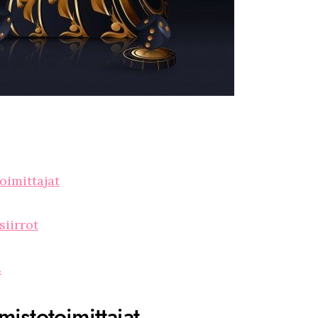
oimittajat
iirrot
s
mistotoimittajat