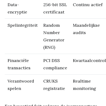
Data-
256-bit SSL
Continu actief
encryptie
certificaat
Spelintegriteit
Random
Maandelijkse
Number
audits
Generator
(RNG)
Financiële
PCI DSS
Kwartaalcontro
transacties
compliance
Verantwoord
CRUKS
Realtime
spelen
registratie
monitoring