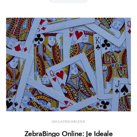
UNCATEGORIZED
ZebraBingo Online: Je Ideale