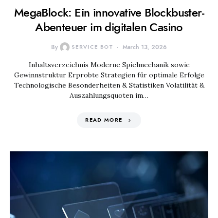
MegaBlock: Ein innovative Blockbuster-
Abenteuer im digitalen Casino
By
SERVICE BOT
March 13, 2026
Inhaltsverzeichnis Moderne Spielmechanik sowie
Gewinnstruktur Erprobte Strategien für optimale Erfolge
Technologische Besonderheiten & Statistiken Volatilität &
Auszahlungsquoten im…
READ MORE