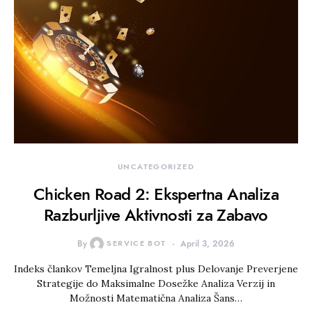
UNCATEGORIZED
Chicken Road 2: Ekspertna Analiza
Razburljive Aktivnosti za Zabavo
By
SERVICE BOT
April 3, 2026
Indeks člankov Temeljna Igralnost plus Delovanje Preverjene
Strategije do Maksimalne Dosežke Analiza Verzij in
Možnosti Matematična Analiza Šans…