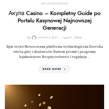
UNCATEGORIZED
Акула Casino – Kompletny Guide po
Portalu Kasynowej Najnowszej
Generacji
By
SERVICE BOT
April 1, 2026
Spis treści Nowoczesna platforma technologiczna Szeroka
oferta gier i dostawców System premii i programy
lojalnościowe Bezpieczeństwo i regulacje…
READ MORE