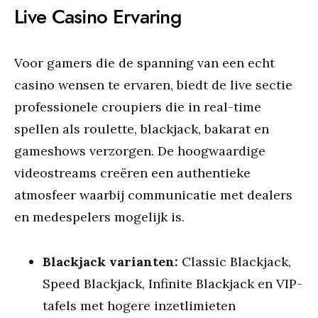
Live Casino Ervaring
Voor gamers die de spanning van een echt
casino wensen te ervaren, biedt de live sectie
professionele croupiers die in real-time
spellen als roulette, blackjack, bakarat en
gameshows verzorgen. De hoogwaardige
videostreams creëren een authentieke
atmosfeer waarbij communicatie met dealers
en medespelers mogelijk is.
Blackjack varianten:
Classic Blackjack,
Speed Blackjack, Infinite Blackjack en VIP-
tafels met hogere inzetlimieten