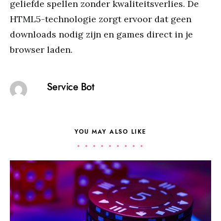
geliefde spellen zonder kwaliteitsverlies. De
HTML5-technologie zorgt ervoor dat geen
downloads nodig zijn en games direct in je
browser laden.
Service Bot
YOU MAY ALSO LIKE