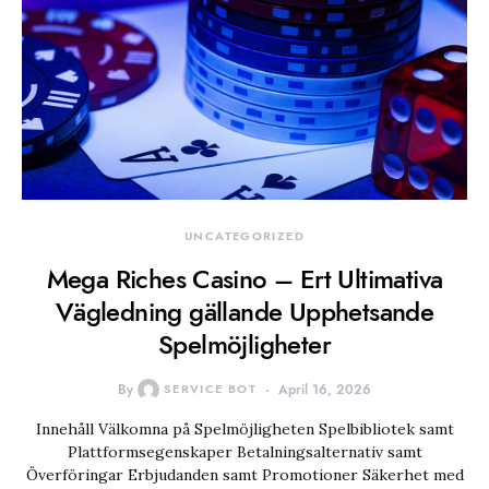
UNCATEGORIZED
Mega Riches Casino – Ert Ultimativa
Vägledning gällande Upphetsande
Spelmöjligheter
By
SERVICE BOT
April 16, 2026
Innehåll Välkomna på Spelmöjligheten Spelbibliotek samt
Plattformsegenskaper Betalningsalternativ samt
Överföringar Erbjudanden samt Promotioner Säkerhet med