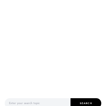
Search for:
SEARCH