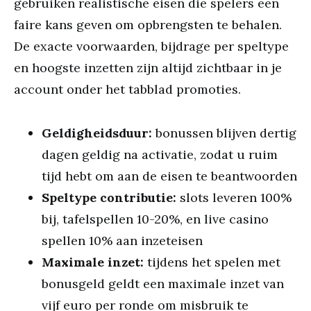
gebruiken realistische eisen die spelers een
faire kans geven om opbrengsten te behalen.
De exacte voorwaarden, bijdrage per speltype
en hoogste inzetten zijn altijd zichtbaar in je
account onder het tabblad promoties.
Geldigheidsduur:
bonussen blijven dertig
dagen geldig na activatie, zodat u ruim
tijd hebt om aan de eisen te beantwoorden
Speltype contributie:
slots leveren 100%
bij, tafelspellen 10-20%, en live casino
spellen 10% aan inzeteisen
Maximale inzet:
tijdens het spelen met
bonusgeld geldt een maximale inzet van
vijf euro per ronde om misbruik te