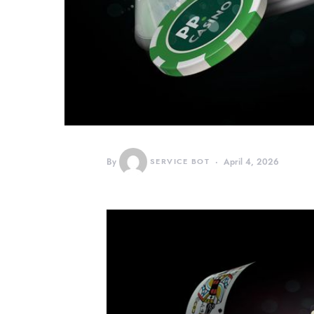
By
SERVICE BOT
April 4, 2026