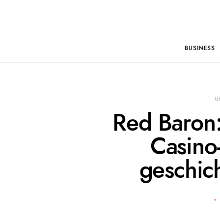
BUSINESS
U
Red Baron
Casino
geschich