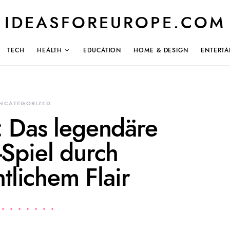
IDEASFOREUROPE.COM
TECH
HEALTH
EDUCATION
HOME & DESIGN
ENTERTA
NCATEGORIZED
: Das legendäre
-Spiel durch
tlichem Flair