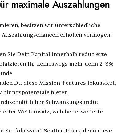
 für maximale Auszahlungen
mieren, besitzen wir unterschiedliche
e Auszahlungschancen erhöhen vermögen:
en Sie Dein Kapital innerhalb reduzierte
 platzieren Ihr keineswegs mehr denn 2-3%
Runde
den Du diese Mission-Features fokussiert,
zahlungspotenziale bieten
rchschnittlicher Schwankungsbreite
ierter Wetteinsatz, welcher erweiterte
 Sie fokussiert Scatter-Icons, denn diese