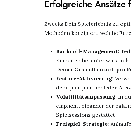
Erfolgreiche Ansätze
Zwecks Dein Spielerlebnis zu opti
Methoden konzipiert, welche Eur
Bankroll-Management:
Teil
Einheiten herunter wie auch
Deiner Gesamtbankroll pro 
Feature-Aktivierung:
Verwen
denn jene jene höchsten Aus
Volatilitätsanpassung:
In du
empfiehlt einander der balanc
Spielsessions gestattet
Freispiel-Strategie:
Anhäufen