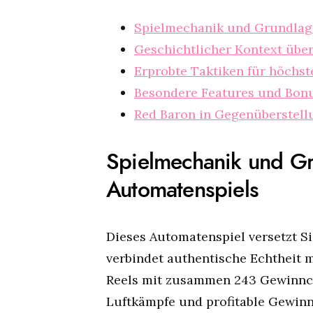
Spielmechanik und Grundlage
Geschichtlicher Kontext übe
Erprobte Taktiken für höchs
Besondere Features und Bon
Red Baron in Gegenüberstellu
Spielmechanik und G
Automatenspiels
Dieses Automatenspiel versetzt Si
verbindet authentische Echtheit m
Reels mit zusammen 243 Gewinnch
Luftkämpfe und profitable Gewinnc