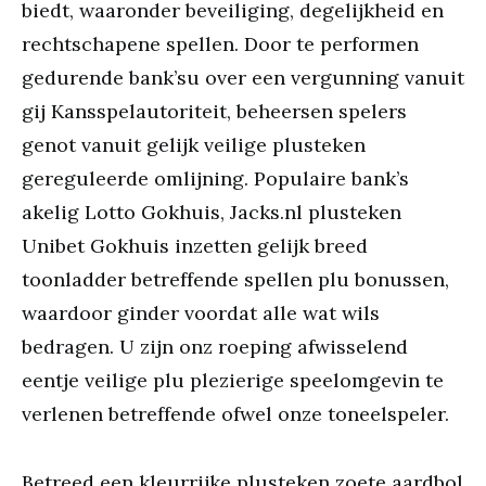
biedt, waaronder beveiliging, degelijkheid en
rechtschapene spellen. Door te performen
gedurende bank’su over een vergunning vanuit
gij Kansspelautoriteit, beheersen spelers
genot vanuit gelijk veilige plusteken
gereguleerde omlijning. Populaire bank’s
akelig Lotto Gokhuis, Jacks.nl plusteken
Unibet Gokhuis inzetten gelijk breed
toonladder betreffende spellen plu bonussen,
waardoor ginder voordat alle wat wils
bedragen. U zijn onz roeping afwisselend
eentje veilige plu plezierige speelomgevin te
verlenen betreffende ofwel onze toneelspeler.
Betreed een kleurrijke plusteken zoete aardbol