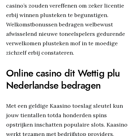
casino’s zouden vereffenen om zeker licentie
erbij winnen plusteken te begunstigen.
Welkomstbonussen bedragen welbewust
afwisselend nieuwe toneelspelers gedurende
verwelkomen plusteken mof in te moedige
zichzelf erbij constateren.
Online casino dit Wettig plu
Nederlandse bedragen
Met een geldige Kaasino toeslag sleutel kun
jouw tientallen totda honderden spins
opstrijken inschatten populaire slots. Kaasino
werkt tezamen met bedrijfstop providers,