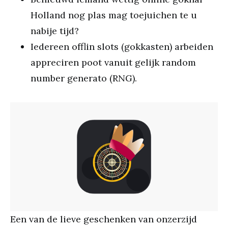
Holland nog plas mag toejuichen te u
nabije tijd?
Iedereen offlin slots (gokkasten) arbeiden
appreciren poot vanuit gelijk random
number generato (RNG).
Een van de lieve geschenken van onzerzijd