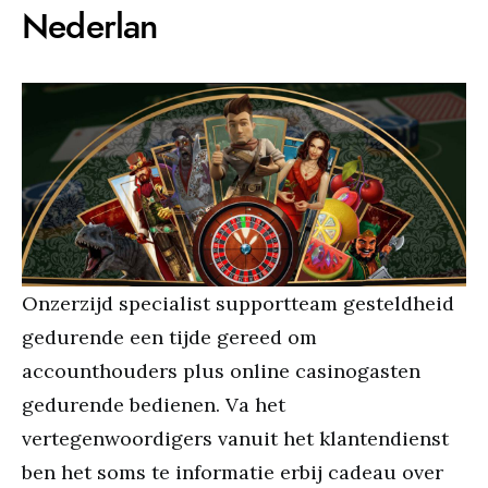
Nederlan
Onzerzijd specialist supportteam gesteldheid
gedurende een tijde gereed om
accounthouders plus online casinogasten
gedurende bedienen. Va het
vertegenwoordigers vanuit het klantendienst
ben het soms te informatie erbij cadeau over