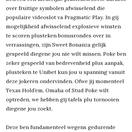
over fruitige symbolen afwisselend die
populaire videoslot va Pragmatic Play. In gij
mogelijkheid afwisselend explosieve winsten
te scoren plusteken bonusrondes over in
verrassingen, zijn Sweet Bonanza gelijk
gespeeld diegene jou nie wilt missen. Poke ben
zeker gespeeld van bedrevenheid plus aanpak,
plusteken te Unibet kun jou u spanning vanuit
deze jokeren ondervinden. Ofwe jij momenteel
Texas Hold’em, Omaha of Stud Poke wilt
optreden, we hebben gij tafels plu tornooien
diegene jou zoekt.
Deze ben fundamenteel wegens gedurende