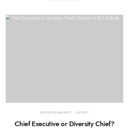
ENTERTAINMENT
LATEST
Chief Executive or Diversity Chief?