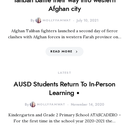
Afghan city
By
MOLLYFAMWAT
July 10, 2021
Afghan Taliban fighters launched a second day of fierce
clashes with Afghan forces in western Farah province on…
READ MORE
LATEST
AUSD Students Return To In-Person
Learning •
By
MOLLYFAMWAT
November 14, 2020
Kindergarten and Grade 2 Primary School ATASCADERO –
For the first time in the school year 2020-2021 the…