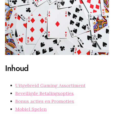
Inhoud
Uitgebreid Gaming Assortiment
Beveiligde Betalingsopties
Bonus acties en Promoties
Mobiel Spelen