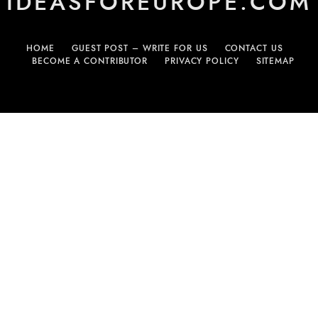
IDEASFOREUROPE.COM
HOME
GUEST POST – WRITE FOR US
CONTACT US
BECOME A CONTRIBUTOR
PRIVACY POLICY
SITEMAP