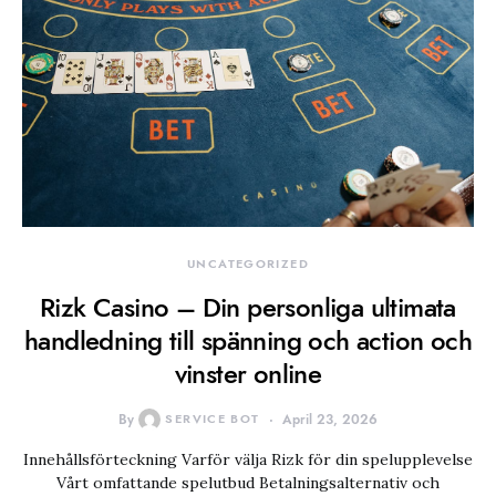
UNCATEGORIZED
Rizk Casino – Din personliga ultimata
handledning till spänning och action och
vinster online
By
SERVICE BOT
April 23, 2026
Innehållsförteckning Varför välja Rizk för din spelupplevelse
Vårt omfattande spelutbud Betalningsalternativ och