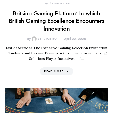
UNCATEGORIZED
Britsino Gaming Platform: In which
British Gaming Excellence Encounters
Innovation
By
SERVICE BOT
April 22, 2026
List of Sections The Extensive Gaming Selection Protection
Standards and License Framework Comprehensive Banking
Solutions Player Incentives and…
READ MORE