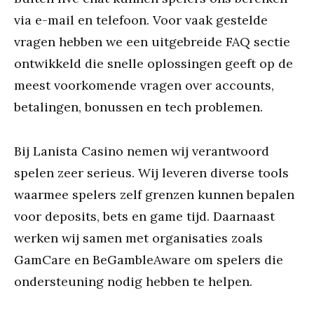
via e-mail en telefoon. Voor vaak gestelde
vragen hebben we een uitgebreide FAQ sectie
ontwikkeld die snelle oplossingen geeft op de
meest voorkomende vragen over accounts,
betalingen, bonussen en tech problemen.
Bij Lanista Casino nemen wij verantwoord
spelen zeer serieus. Wij leveren diverse tools
waarmee spelers zelf grenzen kunnen bepalen
voor deposits, bets en game tijd. Daarnaast
werken wij samen met organisaties zoals
GamCare en BeGambleAware om spelers die
ondersteuning nodig hebben te helpen.