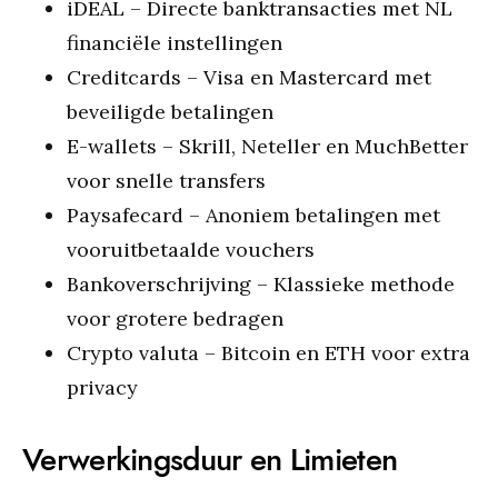
iDEAL – Directe banktransacties met NL
financiële instellingen
Creditcards – Visa en Mastercard met
beveiligde betalingen
E-wallets – Skrill, Neteller en MuchBetter
voor snelle transfers
Paysafecard – Anoniem betalingen met
vooruitbetaalde vouchers
Bankoverschrijving – Klassieke methode
voor grotere bedragen
Crypto valuta – Bitcoin en ETH voor extra
privacy
Verwerkingsduur en Limieten