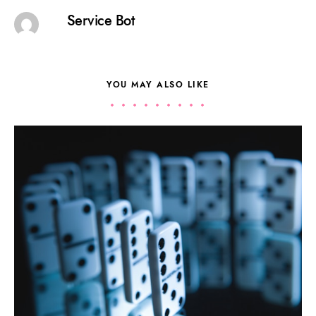
Service Bot
YOU MAY ALSO LIKE