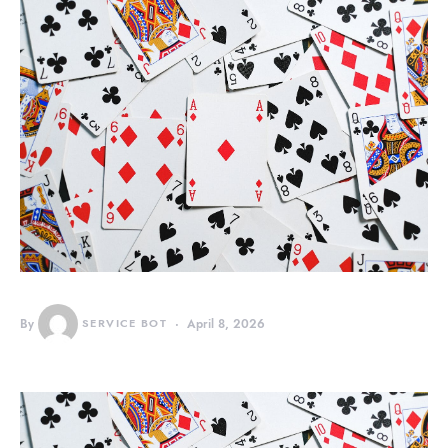
By
SERVICE BOT
April 8, 2026