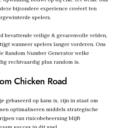
deze bijzondere experience creëert ten
rgewinterde spelers.
ld bevattende veilige & gevarenvolle velden,
tijgt wanneer spelers langer vorderen. Ons
nde Random Number Generator welke
edig rechtvaardig plus random is.
n om Chicken Road
e gebaseerd op kans is, zijn in staat om
nsen optimaliseren middels strategische
ijpen van risicobeheersing blijft
aam succes in dit spel.