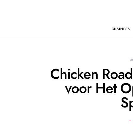
BUSINESS
U
Chicken Road
voor Het 
Sp