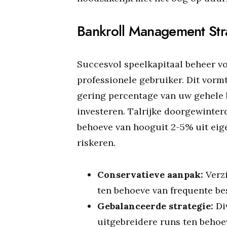
Bankroll Management Str
Succesvol speelkapitaal beheer vo
professionele gebruiker. Dit vorm
gering percentage van uw gehele b
investeren. Talrijke doorgewinter
behoeve van hooguit 2-5% uit eige
riskeren.
Conservatieve aanpak:
Verzi
ten behoeve van frequente b
Gebalanceerde strategie:
Div
uitgebreidere runs ten behoe