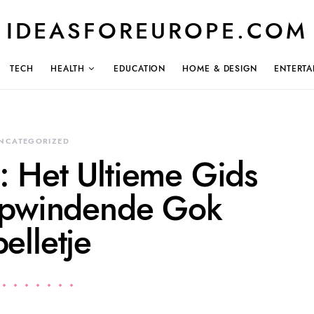
IDEASFOREUROPE.COM
TECH
HEALTH
EDUCATION
HOME & DESIGN
ENTERTA
NCATEGORIZED
: Het Ultieme Gids
Opwindende Gok
elletje