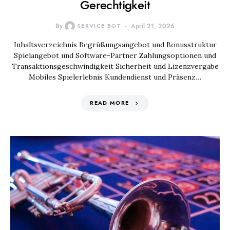
Gerechtigkeit
By
SERVICE BOT
April 21, 2026
Inhaltsverzeichnis Begrüßungsangebot und Bonusstruktur
Spielangebot und Software-Partner Zahlungsoptionen und
Transaktionsgeschwindigkeit Sicherheit und Lizenzvergabe
Mobiles Spielerlebnis Kundendienst und Präsenz…
READ MORE