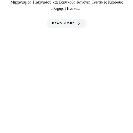
Μηχανισμός Παιχνιδιού και Βασικούς Κανόνες Τακτικές Κέρδους
Πλήρης Πίνακας…
READ MORE