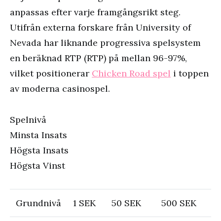
anpassas efter varje framgångsrikt steg.
Utifrån externa forskare från University of
Nevada har liknande progressiva spelsystem
en beräknad RTP (RTP) på mellan 96-97%,
vilket positionerar
Chicken Road spel
i toppen
av moderna casinospel.
Spelnivå
Minsta Insats
Högsta Insats
Högsta Vinst
Grundnivå
1 SEK
50 SEK
500 SEK