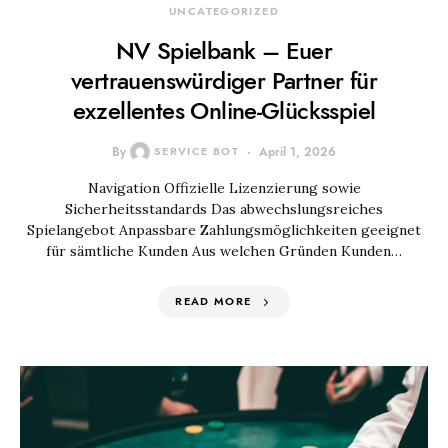
UNCATEGORIZED
NV Spielbank – Euer
vertrauenswürdiger Partner für
exzellentes Online-Glücksspiel
By
SERVICE BOT
April 1, 2026
Navigation Offizielle Lizenzierung sowie
Sicherheitsstandards Das abwechslungsreiches
Spielangebot Anpassbare Zahlungsmöglichkeiten geeignet
für sämtliche Kunden Aus welchen Gründen Kunden…
READ MORE