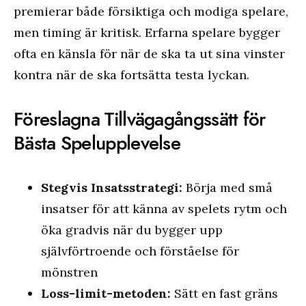
premierar både försiktiga och modiga spelare,
men timing är kritisk. Erfarna spelare bygger
ofta en känsla för när de ska ta ut sina vinster
kontra när de ska fortsätta testa lyckan.
Föreslagna Tillvägagångssätt för
Bästa Spelupplevelse
Stegvis Insatsstrategi:
Börja med små
insatser för att känna av spelets rytm och
öka gradvis när du bygger upp
självförtroende och förståelse för
mönstren
Loss-limit-metoden:
Sätt en fast gräns