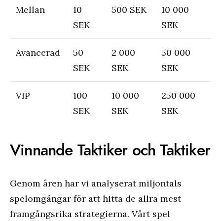
Mellan
10
500 SEK
10 000
SEK
SEK
Avancerad
50
2 000
50 000
SEK
SEK
SEK
VIP
100
10 000
250 000
SEK
SEK
SEK
Vinnande Taktiker och Taktiker
Genom åren har vi analyserat miljontals
spelomgångar för att hitta de allra mest
framgångsrika strategierna. Vårt spel