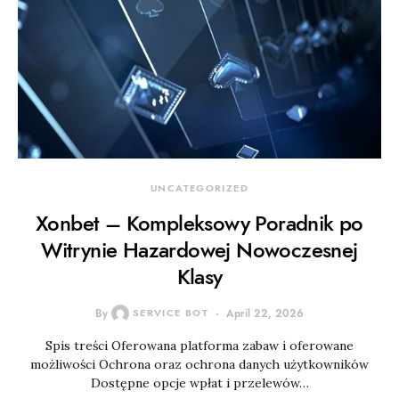
UNCATEGORIZED
Xonbet – Kompleksowy Poradnik po
Witrynie Hazardowej Nowoczesnej
Klasy
By
SERVICE BOT
April 22, 2026
Spis treści Oferowana platforma zabaw i oferowane
możliwości Ochrona oraz ochrona danych użytkowników
Dostępne opcje wpłat i przelewów…