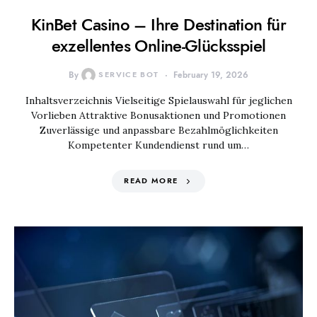
KinBet Casino – Ihre Destination für
exzellentes Online-Glücksspiel
By
SERVICE BOT
February 19, 2026
Inhaltsverzeichnis Vielseitige Spielauswahl für jeglichen
Vorlieben Attraktive Bonusaktionen und Promotionen
Zuverlässige und anpassbare Bezahlmöglichkeiten
Kompetenter Kundendienst rund um…
READ MORE