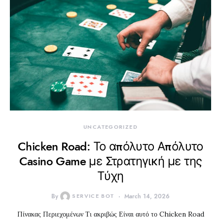
UNCATEGORIZED
Chicken Road: Το απόλυτο Απόλυτο
Casino Game με Στρατηγική με της
Τύχη
By
SERVICE BOT
March 14, 2026
Πίνακας Περιεχομένων Τι ακριβώς Είναι αυτό το Chicken Road