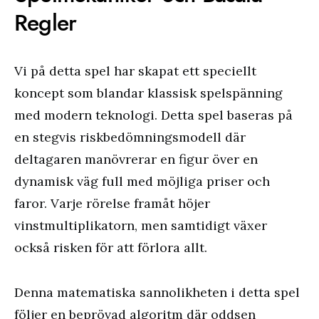
Regler
Vi på detta spel har skapat ett speciellt
koncept som blandar klassisk spelspänning
med modern teknologi. Detta spel baseras på
en stegvis riskbedömningsmodell där
deltagaren manövrerar en figur över en
dynamisk väg full med möjliga priser och
faror. Varje rörelse framåt höjer
vinstmultiplikatorn, men samtidigt växer
också risken för att förlora allt.
Denna matematiska sannolikheten i detta spel
följer en beprövad algoritm där oddsen