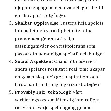
djupare engagemangsnivå och gör dig till
en aktiv part i utgången
Skalbar Upplevelse:
Justera hela spelets
intensitet och varaktighet efter dina
preferenser genom att välja
satsningsnivåer och risktolerans som
passar din personliga spelstil och budget
Social Aspekten:
Chans att observera
andra spelares resultat i real-time skapar
en gemenskap och ger inspiration samt
lärdomar från framgångsrika strategier
Provably Fair-teknologi:
Vårt
verifieringssystem låter dig kontrollera
rättvisan i varje spelomgång genom