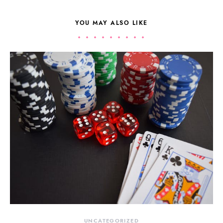
YOU MAY ALSO LIKE
UNCATEGORIZED