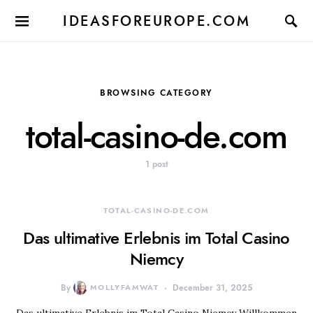
IDEASFOREUROPE.COM
BROWSING CATEGORY
total-casino-de.com
1 post
TOTAL-CASINO-DE.COM
Das ultimative Erlebnis im Total Casino
Niemcy
By
MOLLYFAMWAT
December 31, 2025