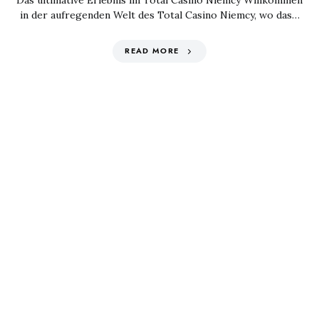
Das ultimative Erlebnis im Total Casino Niemcy Willkommen
in der aufregenden Welt des Total Casino Niemcy, wo das…
READ MORE