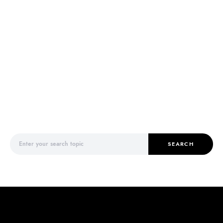
Search for:
SEARCH