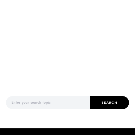
Search for:
SEARCH