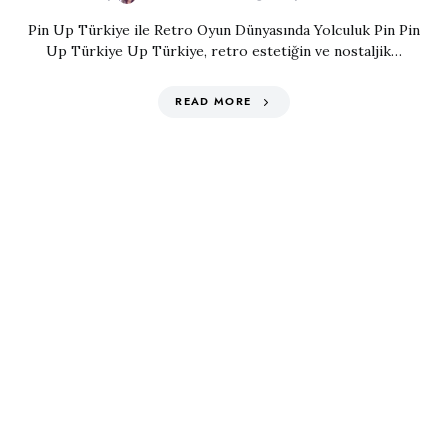
Pin Up Türkiye ile Retro Oyun Dünyasında Yolculuk Pin Pin
Up Türkiye Up Türkiye, retro estetiğin ve nostaljik…
READ MORE