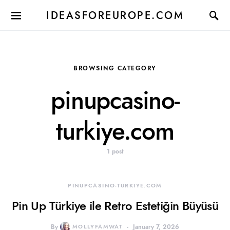
IDEASFOREUROPE.COM
BROWSING CATEGORY
pinupcasino-
turkiye.com
1 post
PINUPCASINO-TURKIYE.COM
Pin Up Türkiye ile Retro Estetiğin Büyüsü
By
MOLLYFAMWAT
January 7, 2026