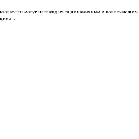
ользователи могут наслаждаться динамичным и вовлекающим
нкцией…