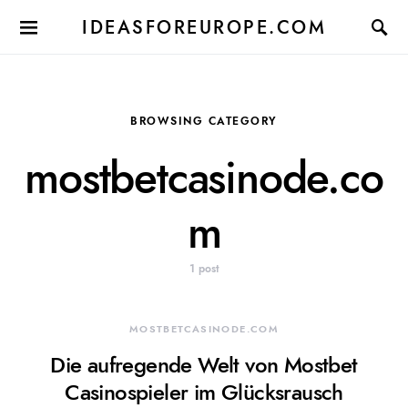
IDEASFOREUROPE.COM
BROWSING CATEGORY
mostbetcasinode.co
m
1 post
MOSTBETCASINODE.COM
Die aufregende Welt von Mostbet
Casinospieler im Glücksrausch