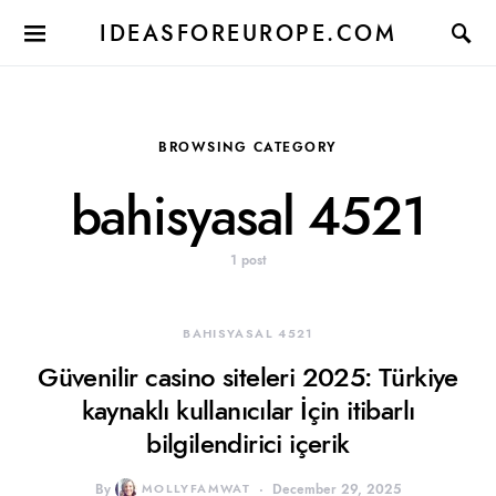
IDEASFOREUROPE.COM
BROWSING CATEGORY
bahisyasal 4521
1 post
BAHISYASAL 4521
Güvenilir casino siteleri 2025: Türkiye
kaynaklı kullanıcılar İçin itibarlı
bilgilendirici içerik
By
MOLLYFAMWAT
December 29, 2025