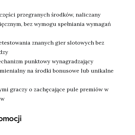
 części przegranych środków, naliczany
sięcznym, bez wymogu spełniania wymagań
etestowania znanych gier slotowych bez
dzy
chanizm punktowy wynagradzający
mienialny na środki bonusowe lub unikalne
łymi graczy o zachęcające pule premiów w
aw
omocji