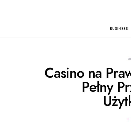
BUSINESS
U
Casino na Pra
Pełny P
Użyt