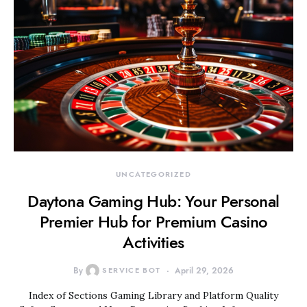
UNCATEGORIZED
Daytona Gaming Hub: Your Personal
Premier Hub for Premium Casino
Activities
By
SERVICE BOT
April 29, 2026
Index of Sections Gaming Library and Platform Quality