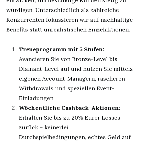
entwickelt, um beständige Kunden stetig zu
würdigen. Unterschiedlich als zahlreiche
Konkurrenten fokussieren wir auf nachhaltige
Benefits statt unrealistischen Einzelaktionen.
Treueprogramm mit 5 Stufen:
Avancieren Sie von Bronze-Level bis
Diamant-Level auf und nutzen Sie mittels
eigenen Account-Managern, rascheren
Withdrawals und speziellen Event-
Einladungen
Wöchentliche Cashback-Aktionen:
Erhalten Sie bis zu 20% Eurer Losses
zurück – keinerlei
Durchspielbedingungen, echtes Geld auf