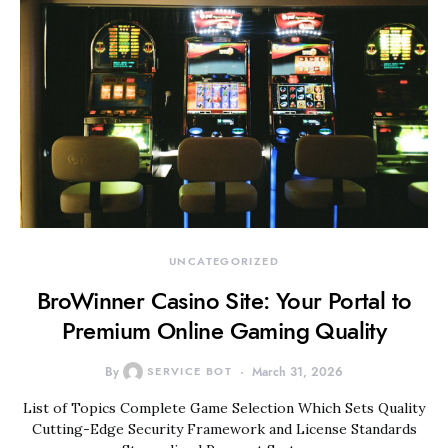
UNCATEGORIZED
BroWinner Casino Site: Your Portal to
Premium Online Gaming Quality
By
SERVICE BOT
March 31, 2026
List of Topics Complete Game Selection Which Sets Quality
Cutting-Edge Security Framework and License Standards