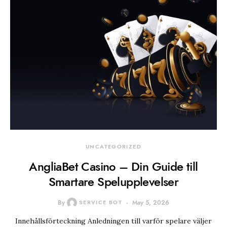
UNCATEGORIZED
AngliaBet Casino – Din Guide till
Smartare Spelupplevelser
By
SERVICE BOT
May 5, 2026
Innehållsförteckning Anledningen till varför spelare väljer