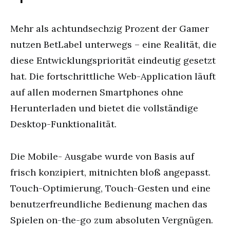
Mehr als achtundsechzig Prozent der Gamer
nutzen BetLabel unterwegs – eine Realität, die
diese Entwicklungspriorität eindeutig gesetzt
hat. Die fortschrittliche Web-Application läuft
auf allen modernen Smartphones ohne
Herunterladen und bietet die vollständige
Desktop-Funktionalität.
Die Mobile- Ausgabe wurde von Basis auf
frisch konzipiert, mitnichten bloß angepasst.
Touch-Optimierung, Touch-Gesten und eine
benutzerfreundliche Bedienung machen das
Spielen on-the-go zum absoluten Vergnügen.