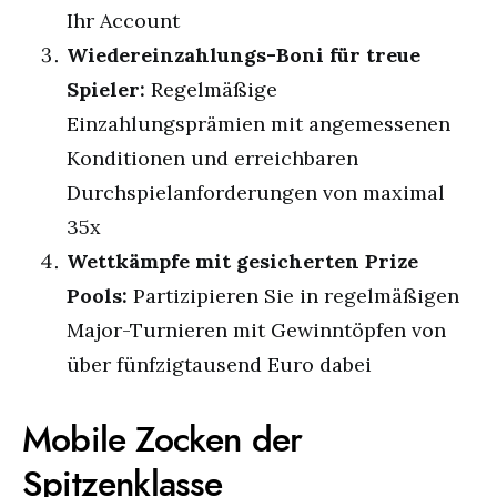
Ihr Account
Wiedereinzahlungs-Boni für treue
Spieler:
Regelmäßige
Einzahlungsprämien mit angemessenen
Konditionen und erreichbaren
Durchspielanforderungen von maximal
35x
Wettkämpfe mit gesicherten Prize
Pools:
Partizipieren Sie in regelmäßigen
Major-Turnieren mit Gewinntöpfen von
über fünfzigtausend Euro dabei
Mobile Zocken der
Spitzenklasse