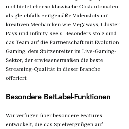
und bietet ebenso klassische Obstautomaten
als gleichfalls zeitgemäße Videoslots mit
kreativen Mechaniken wie Megaways, Cluster
Pays und Infinity Reels. Besonders stolz sind
das Team auf die Partnerschaft mit Evolution
Gaming, dem Spitzenreiter im Live-Gaming-
Sektor, der erwiesenermaßen die beste
Streaming-Qualität in dieser Branche
offeriert.
Besondere BetLabel-Funktionen
Wir verfügen über besondere Features
entwickelt, die das Spielvergnügen auf