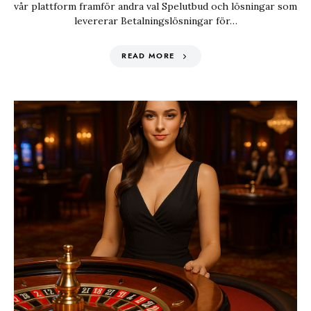
vår plattform framför andra val Spelutbud och lösningar som
levererar Betalningslösningar för…
READ MORE