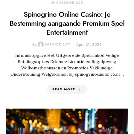
UNCATEGORIZED
Spinogrino Online Casino: Je
Bestemming aangaande Premium Spel
Entertainment
By
SERVICE BOT
April 21, 2026
Inhoudsopgave Het Uitgebreide Spelaanbod Veilige
Betalingsopties Erkende Licentie en Regelgeving
Welkomstbonussen en Promoties Vakkundige
Ondersteuning Welgekomen bij spinogrinocasino.co.nl,…
READ MORE