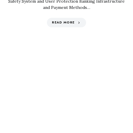
Safety System and User Protection Banking Infrastructure
and Payment Methods…
READ MORE