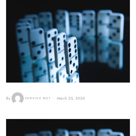
By
SERVICE BOT
March 25, 2026