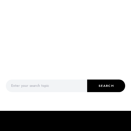
Search for:
SEARCH