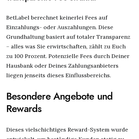
BetLabel berechnet keinerlei Fees auf
Einzahlungs- oder Auszahlungen. Diese
Grundhaltung basiert auf totaler Transparenz
– alles was Sie erwirtschaften, zählt zu Euch
zu 100 Prozent. Potenzielle Fees durch Deiner
Hausbank oder Deines Zahlungsanbieters
liegen jenseits dieses Einflussbereichs.
Besondere Angebote und
Rewards
Dieses vielschichtiges Reward-System wurde