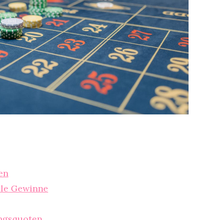
en
ale Gewinne
ngsquoten