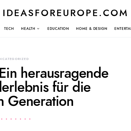
IDEASFOREUROPE.COM
TECH
HEALTH
EDUCATION
HOME & DESIGN
ENTERTA
NCATEGORIZED
 Ein herausragende
erlebnis für die
en Generation