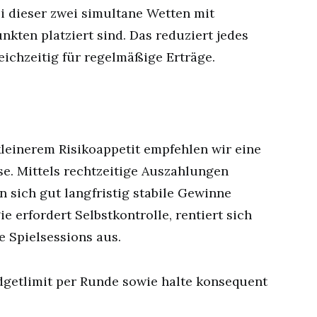
i dieser zwei simultane Wetten mit
kten platziert sind. Das reduziert jedes
eichzeitig für regelmäßige Erträge.
kleinerem Risikoappetit empfehlen wir eine
e. Mittels rechtzeitige Auszahlungen
n sich gut langfristig stabile Gewinne
ie erfordert Selbstkontrolle, rentiert sich
 Spielsessions aus.
udgetlimit per Runde sowie halte konsequent