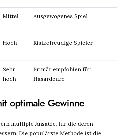
Mittel
Ausgewogenes Spiel
Hoch
Risikofreudige Spieler
Sehr
Primär empfohlen für
hoch
Hasardeure
mit optimale Gewinne
ern multiple Ansätze, für die deren
ssern. Die populärste Methode ist die