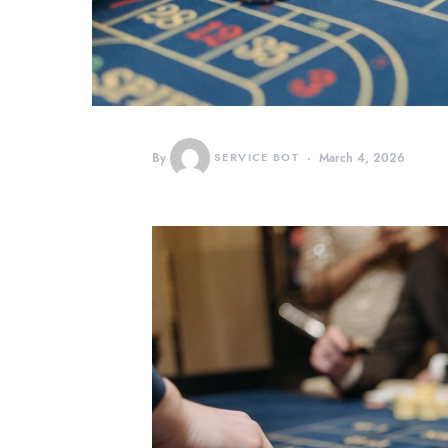
By
SERVICE BOT
March 4, 2026