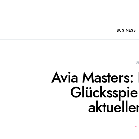
BUSINESS
U
Avia Masters:
Glücksspiel
aktuell