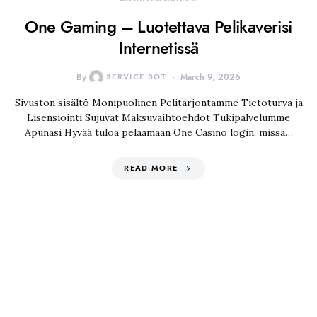
One Gaming – Luotettava Pelikaverisi
Internetissä
By
SERVICE BOT
March 9, 2026
Sivuston sisältö Monipuolinen Pelitarjontamme Tietoturva ja
Lisensiointi Sujuvat Maksuvaihtoehdot Tukipalvelumme
Apunasi Hyvää tuloa pelaamaan One Casino login, missä…
READ MORE