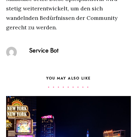
stetig weiterentwickelt, um den sich
wandelnden Bedürfnissen der Community
gerecht zu werden.
Service Bot
YOU MAY ALSO LIKE