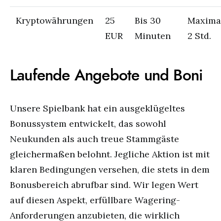
Kryptowährungen
25
Bis 30
Maxima
EUR
Minuten
2 Std.
Laufende Angebote und Boni
Unsere Spielbank hat ein ausgeklügeltes
Bonussystem entwickelt, das sowohl
Neukunden als auch treue Stammgäste
gleichermaßen belohnt. Jegliche Aktion ist mit
klaren Bedingungen versehen, die stets in dem
Bonusbereich abrufbar sind. Wir legen Wert
auf diesen Aspekt, erfüllbare Wagering-
Anforderungen anzubieten, die wirklich