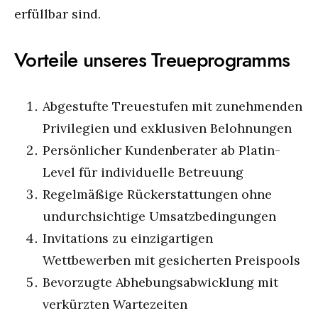
erfüllbar sind.
Vorteile unseres Treueprogramms
Abgestufte Treuestufen mit zunehmenden
Privilegien und exklusiven Belohnungen
Persönlicher Kundenberater ab Platin-
Level für individuelle Betreuung
Regelmäßige Rückerstattungen ohne
undurchsichtige Umsatzbedingungen
Invitations zu einzigartigen
Wettbewerben mit gesicherten Preispools
Bevorzugte Abhebungsabwicklung mit
verkürzten Wartezeiten