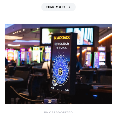
READ MORE
UNCATEGORIZED