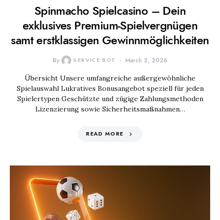
Spinmacho Spielcasino – Dein
exklusives Premium-Spielvergnügen
samt erstklassigen Gewinnmöglichkeiten
By
SERVICE BOT
March 2, 2026
Übersicht Unsere umfangreiche außergewöhnliche
Spielauswahl Lukratives Bonusangebot speziell für jeden
Spielertypen Geschützte und zügige Zahlungsmethoden
Lizenzierung sowie Sicherheitsmaßnahmen…
READ MORE