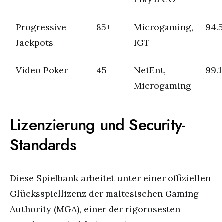
Progressive
85+
Microgaming,
94.
Jackpots
IGT
Video Poker
45+
NetEnt,
99.
Microgaming
Lizenzierung und Security-
Standards
Diese Spielbank arbeitet unter einer offiziellen
Glücksspiellizenz der maltesischen Gaming
Authority (MGA), einer der rigorosesten