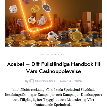
UNCATEGORIZED
Acebet – Ditt Fullständiga Handbok till
Våra Casinoupplevelse
By
SERVICE BOT
March 31, 2026
Innehållsförteckning Vårt Breda Spelutbud Skyddade
Betalningslösningar Kampanjer och Kampanjer Kundsupport
och Tillgänglighet Trygghet och Licensiering Vårt
Omfattande Spelutbud…