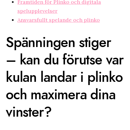
Framtiden för Plinko och digitala
spelupplevelser
Ansvarsfullt spelande och plinko
Spänningen stiger
– kan du förutse var
kulan landar i plinko
och maximera dina
vinster?