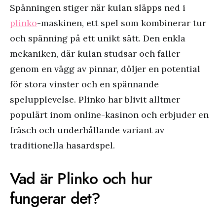
Spänningen stiger när kulan släpps ned i
plinko
-maskinen, ett spel som kombinerar tur
och spänning på ett unikt sätt. Den enkla
mekaniken, där kulan studsar och faller
genom en vägg av pinnar, döljer en potential
för stora vinster och en spännande
spelupplevelse. Plinko har blivit alltmer
populärt inom online-kasinon och erbjuder en
fräsch och underhållande variant av
traditionella hasardspel.
Vad är Plinko och hur
fungerar det?