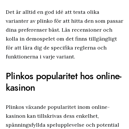
Det är alltid en god idé att testa olika
varianter av plinko för att hitta den som passar
dina preferenser bäst. Läs recensioner och
kolla in demospelet om det finns tillgängligt
för att lära dig de specifika reglerna och
funktionerna i varje variant.
Plinkos popularitet hos online-
kasinon
Plinkos växande popularitet inom online-
kasinon kan tillskrivas dess enkelhet,
spänningsfyllda spelupplevelse och potential