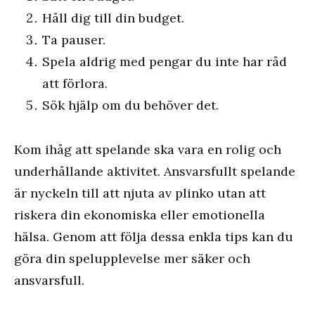
Håll dig till din budget.
Ta pauser.
Spela aldrig med pengar du inte har råd
att förlora.
Sök hjälp om du behöver det.
Kom ihåg att spelande ska vara en rolig och
underhållande aktivitet. Ansvarsfullt spelande
är nyckeln till att njuta av plinko utan att
riskera din ekonomiska eller emotionella
hälsa. Genom att följa dessa enkla tips kan du
göra din spelupplevelse mer säker och
ansvarsfull.