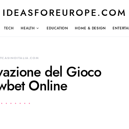
IDEASFOREUROPE.COM
TECH
HEALTH
EDUCATION
HOME & DESIGN
ENTERTA
TCASINOITALIA.COM
ovazione del Gioco
wbet Online
5