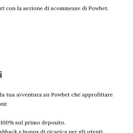
ort con la sezione di scommesse di Powbet.
i
 la tua avventura su Powbet che approfittare
ni:
 100% sul primo deposito.
hback e bonus di ricarica per gli utenti