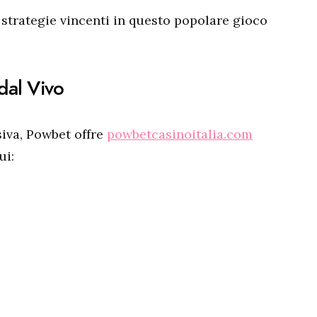
 strategie vincenti in questo popolare gioco
dal Vivo
iva, Powbet offre
powbetcasinoitalia.com
ui: