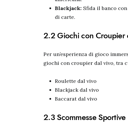
Blackjack:
Sfida il banco con
di carte.
2.2 Giochi con Croupier 
Per un’esperienza di gioco immers
giochi con croupier dal vivo, tra c
Roulette dal vivo
Blackjack dal vivo
Baccarat dal vivo
2.3 Scommesse Sportive