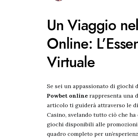
Un Viaggio ne
Online: L’Esse
Virtuale
Se sei un appassionato di giochi d
Powbet online
rappresenta una de
articolo ti guiderà attraverso le 
Casino, svelando tutto ciò che ha d
giochi disponibili alle promozioni 
quadro completo per un’esperienza