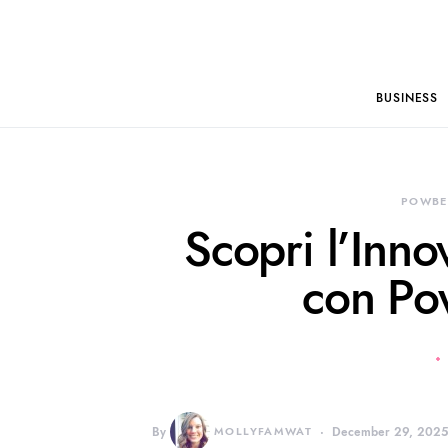
BUSINESS
POWBE
Scopri l’Inn
con Po
By
MOLLYFAMWAT
December 29, 202