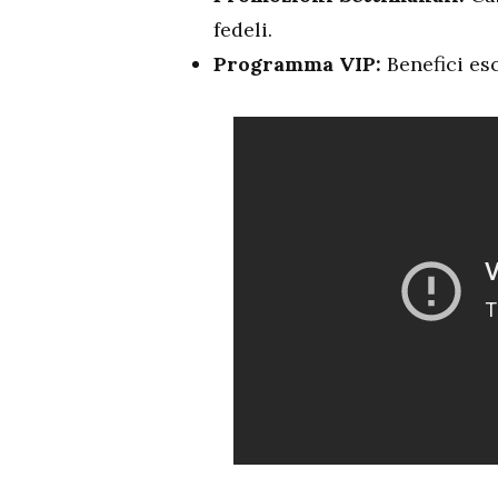
fedeli.
Programma VIP:
Benefici esc