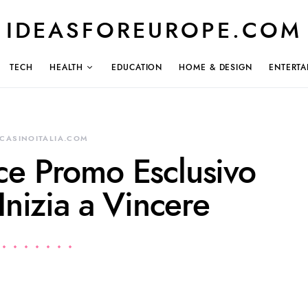
IDEASFOREUROPE.COM
TECH
HEALTH
EDUCATION
HOME & DESIGN
ENTERTA
CASINOITALIA.COM
ice Promo Esclusivo
Inizia a Vincere