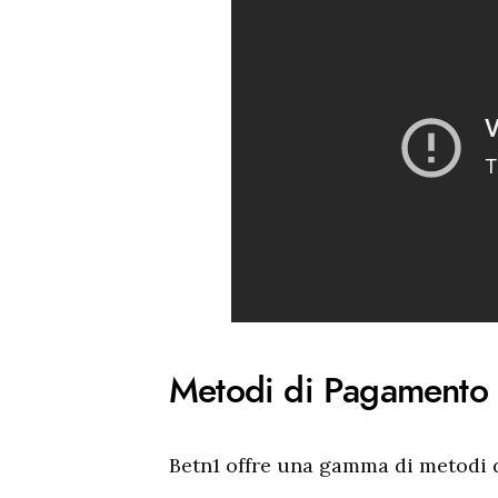
Metodi di Pagamento 
Betn1 offre una gamma di metodi d