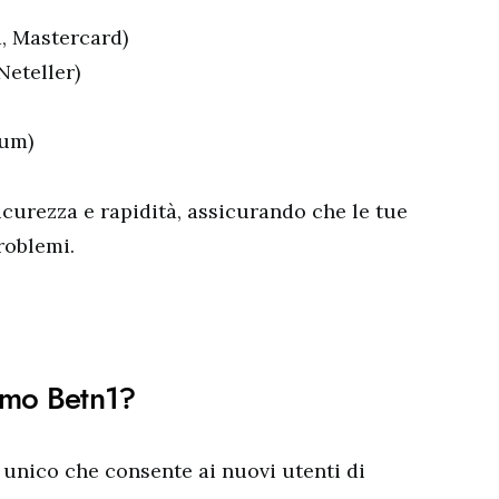
a, Mastercard)
Neteller)
eum)
icurezza e rapidità, assicurando che le tue
roblemi.
romo Betn1?
 unico che consente ai nuovi utenti di