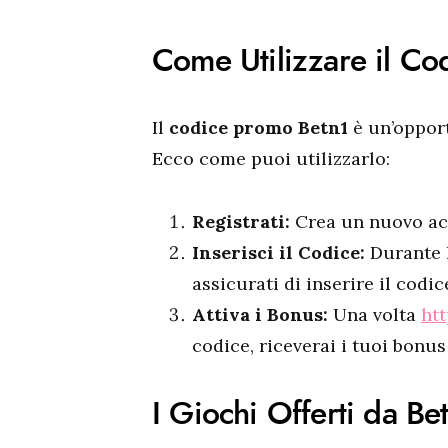
Come Utilizzare il Co
Il
codice promo Betn1
è un’opport
Ecco come puoi utilizzarlo:
Registrati:
Crea un nuovo ac
Inserisci il Codice:
Durante l
assicurati di inserire il codi
Attiva i Bonus:
Una volta
htt
codice, riceverai i tuoi bonu
I Giochi Offerti da Be