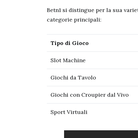
Betn1 si distingue per la sua vari
categorie principali:
Tipo di Gioco
Slot Machine
Giochi da Tavolo
Giochi con Croupier dal Vivo
Sport Virtuali