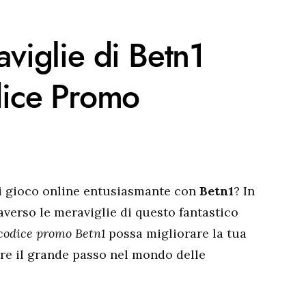
aviglie di Betn1
dice Promo
i gioco online entusiasmante con
Betn1
? In
averso le meraviglie di questo fantastico
codice promo Betn1
possa migliorare la tua
are il grande passo nel mondo delle