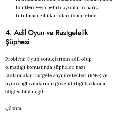
limitleri veya belirli oyunların hariç
tutulması gibi kuralları ihmal etme.
4. Adil Oyun ve Rastgelelik
Şüphesi
Problem: Oyun sonuçlarının adil olup
olmadığı konusunda şüpheler. Bazı
kullanıcılar rastgele sayı üreteçleri (RNG) ve
oyun sağlayıcılarının güvenilirliği hakkında
bilgi sahibi değil.
Çözüm: