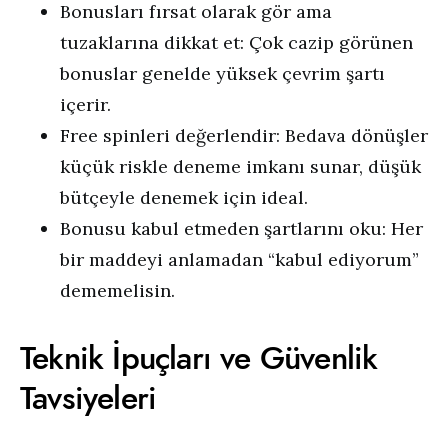
Bonusları fırsat olarak gör ama
tuzaklarına dikkat et: Çok cazip görünen
bonuslar genelde yüksek çevrim şartı
içerir.
Free spinleri değerlendir: Bedava dönüşler
küçük riskle deneme imkanı sunar, düşük
bütçeyle denemek için ideal.
Bonusu kabul etmeden şartlarını oku: Her
bir maddeyi anlamadan “kabul ediyorum”
dememelisin.
Teknik İpuçları ve Güvenlik
Tavsiyeleri