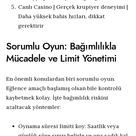
Canlı Casino | Gerçek krupiyer deneyimi |
Daha yüksek bahis hızları, dikkat
gerektirir
Sorumlu Oyun: Bağımlılıkla
Mücadele ve Limit Yönetimi
En önemli konulardan biri sorumlu oyun.
Eğlence amaçlı başlamış olsan bile kontrolü
kaybetmek kolay. İşte bağımlılık riskini
azaltacak yöntemler:
Oynama süresi limiti koy: Saatlik veya
günlük süre sınırı belirle ve ona sadık kal.