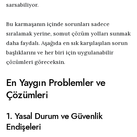
sarsabiliyor.
Bu karmaşanın içinde sorunları sadece
sıralamak yerine, somut çözüm yolları sunmak
daha faydalı. Aşağıda en sık karşılaşılan sorun
başlıklarını ve her biri için uygulanabilir
çözümleri göreceksin.
En Yaygın Problemler ve
Çözümleri
1. Yasal Durum ve Güvenlik
Endişeleri