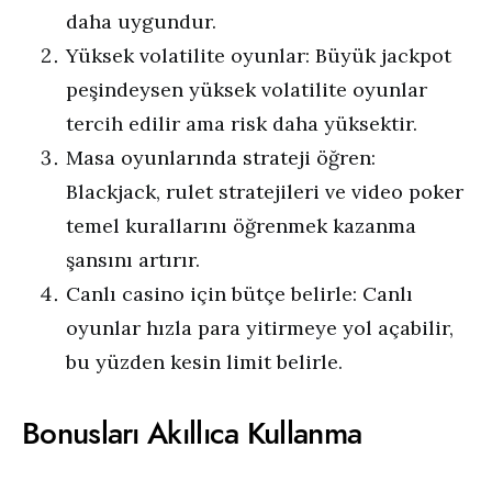
daha uygundur.
Yüksek volatilite oyunlar: Büyük jackpot
peşindeysen yüksek volatilite oyunlar
tercih edilir ama risk daha yüksektir.
Masa oyunlarında strateji öğren:
Blackjack, rulet stratejileri ve video poker
temel kurallarını öğrenmek kazanma
şansını artırır.
Canlı casino için bütçe belirle: Canlı
oyunlar hızla para yitirmeye yol açabilir,
bu yüzden kesin limit belirle.
Bonusları Akıllıca Kullanma