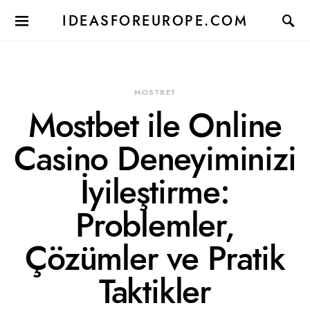
IDEASFOREUROPE.COM
MOSTBET
Mostbet ile Online
Casino Deneyiminizi
İyileştirme:
Problemler,
Çözümler ve Pratik
Taktikler