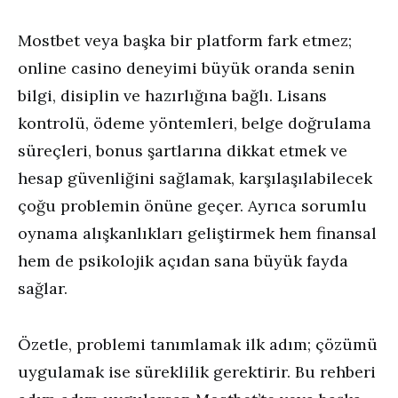
Mostbet veya başka bir platform fark etmez;
online casino deneyimi büyük oranda senin
bilgi, disiplin ve hazırlığına bağlı. Lisans
kontrolü, ödeme yöntemleri, belge doğrulama
süreçleri, bonus şartlarına dikkat etmek ve
hesap güvenliğini sağlamak, karşılaşılabilecek
çoğu problemin önüne geçer. Ayrıca sorumlu
oynama alışkanlıkları geliştirmek hem finansal
hem de psikolojik açıdan sana büyük fayda
sağlar.
Özetle, problemi tanımlamak ilk adım; çözümü
uygulamak ise süreklilik gerektirir. Bu rehberi