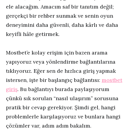
ele alacağım. Amacım saf bir tanıtım değil;
gerçekçi bir rehber sunmak ve senin oyun
deneyimini daha güvenli, daha kârlı ve daha
keyifli hâle getirmek.
Mostbet’e kolay erişim için bazen arama
yapıyoruz veya yönlendirme bağlantılarına
tıklıyoruz. Eğer sen de hızlıca giriş yapmak
istersen, işte bir başlangıç bağlantısı:
mostbet
giriş
. Bu bağlantıyı burada paylaşıyorum
çünkü sık sorulan “nasıl ulaşırım” sorusuna
pratik bir cevap gerekiyor. Şimdi gel, hangi
problemlerle karşılaşıyoruz ve bunlara hangi
çözümler var, adım adım bakalım.