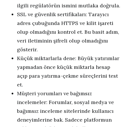
ilgili regülatörün ismini mutlaka doğrula.
SSL ve güvenlik sertifikaları: Tarayıcı
adres çubuğunda HTTPS ve kilit işareti
olup olmadığını kontrol et. Bu basit adım,
veri iletiminin şifreli olup olmadığını
gösterir.
Küçük miktarlarla dene: Büyük yatırımlar
yapmadan önce küçük miktarla hesap
açıp para yatırma-çekme süreçlerini test
et.
Müşteri yorumları ve bağımsız
incelemeler: Forumlar, sosyal medya ve
bağımsız inceleme sitelerinde kullanıcı
deneyimlerine bak. Sadece platformun