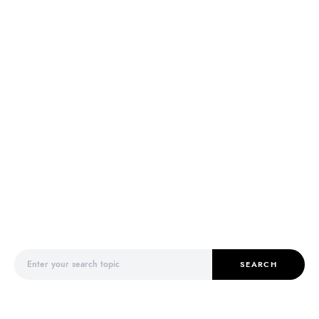
Search for:
SEARCH