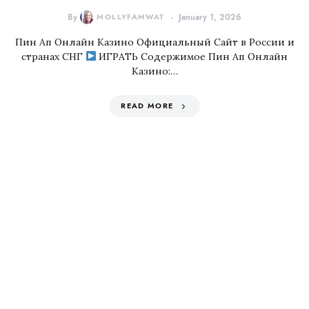
By
MOLLYFAMWAT
January 1, 2026
Пин Ап Онлайн Казино Официальный Сайт в России и
странах СНГ
ИГРАТЬ Содержимое Пин Ап Онлайн
Казино:…
READ MORE