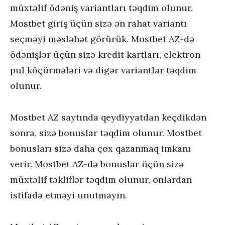
müxtəlif ödəniş variantları təqdim olunur.
Mostbet giriş üçün sizə ən rahat variantı
seçməyi məsləhət görürük. Mostbet AZ-də
ödənişlər üçün sizə kredit kartları, elektron
pul köçürmələri və digər variantlar təqdim
olunur.
Mostbet AZ saytında qeydiyyatdan keçdikdən
sonra, sizə bonuslar təqdim olunur. Mostbet
bonusları sizə daha çox qazanmaq imkanı
verir. Mostbet AZ-də bonuslar üçün sizə
müxtəlif təkliflər təqdim olunur, onlardan
istifadə etməyi unutmayın.