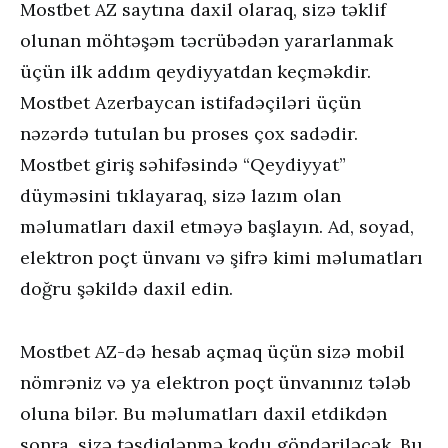
Mostbet AZ saytına daxil olaraq, sizə təklif
olunan möhtəşəm təcrübədən yararlanmak
üçün ilk addım qeydiyyatdan keçməkdir.
Mostbet Azerbaycan istifadəçiləri üçün
nəzərdə tutulan bu proses çox sadədir.
Mostbet giriş səhifəsində “Qeydiyyat”
düyməsini tıklayaraq, sizə lazım olan
məlumatları daxil etməyə başlayın. Ad, soyad,
elektron poçt ünvanı və şifrə kimi məlumatları
doğru şəkildə daxil edin.
Mostbet AZ-də hesab açmaq üçün sizə mobil
nömrəniz və ya elektron poçt ünvanınız tələb
oluna bilər. Bu məlumatları daxil etdikdən
sonra, sizə təsdiqlənmə kodu göndəriləcək. Bu