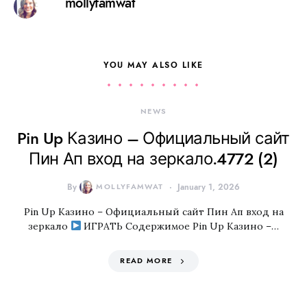
mollyfamwat
YOU MAY ALSO LIKE
NEWS
Pin Up Казино – Официальный сайт
Пин Ап вход на зеркало.4772 (2)
By
MOLLYFAMWAT
January 1, 2026
Pin Up Казино – Официальный сайт Пин Ап вход на
зеркало
ИГРАТЬ Содержимое Pin Up Казино –…
READ MORE