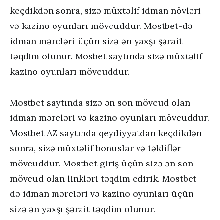
keçdikdən sonra, sizə müxtəlif idman növləri
və kazino oyunları mövcuddur. Mostbet-də
idman mərcləri üçün sizə ən yaxşı şərait
təqdim olunur. Mosbet saytında sizə müxtəlif
kazino oyunları mövcuddur.
Mostbet saytında sizə ən son mövcud olan
idman mərcləri və kazino oyunları mövcuddur.
Mostbet AZ saytında qeydiyyatdan keçdikdən
sonra, sizə müxtəlif bonuslar və təkliflər
mövcuddur. Mostbet giriş üçün sizə ən son
mövcud olan linkləri təqdim edirik. Mostbet-
də idman mərcləri və kazino oyunları üçün
sizə ən yaxşı şərait təqdim olunur.