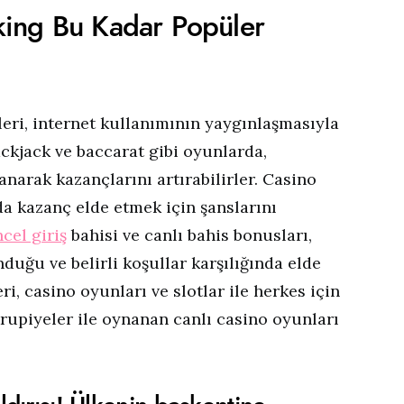
ing Bu Kadar Popüler
leri, internet kullanımının yaygınlaşmasıyla
ackjack ve baccarat gibi oyunlarda,
lanarak kazançlarını artırabilirler. Casino
da kazanç elde etmek için şanslarını
cel giriş
bahisi ve canlı bahis bonusları,
nduğu ve belirli koşullar karşılığında elde
eri, casino oyunları ve slotlar ile herkes için
upiyeler ile oynanan canlı casino oyunları