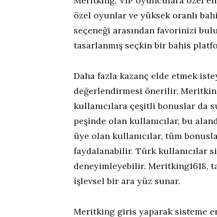
Meritking, VIP oyunculara özel en 
özel oyunlar ve yüksek oranlı bahi
seçeneği arasından favorinizi bul
tasarlanmış seçkin bir bahis plat
Daha fazla kazanç elde etmek iste
değerlendirmesi önerilir. Meritkin
kullanıcılara çeşitli bonuslar da 
peşinde olan kullanıcılar, bu alan
üye olan kullanıcılar, tüm bonus
faydalanabilir. Türk kullanıcılar s
deneyimleyebilir. Meritking1618, t
işlevsel bir ara yüz sunar.
Meritking giris yaparak sisteme eri