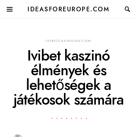
IDEASFOREUROPE.COM
IVIBETCASINO-HU.COM
Ivibet kaszinó
élmények és
lehetőségek a
játékosok számára