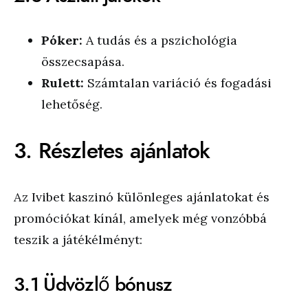
Póker:
A tudás és a pszichológia
összecsapása.
Rulett:
Számtalan variáció és fogadási
lehetőség.
3. Részletes ajánlatok
Az Ivibet kaszinó különleges ajánlatokat és
promóciókat kínál, amelyek még vonzóbbá
teszik a játékélményt:
3.1 Üdvözlő bónusz