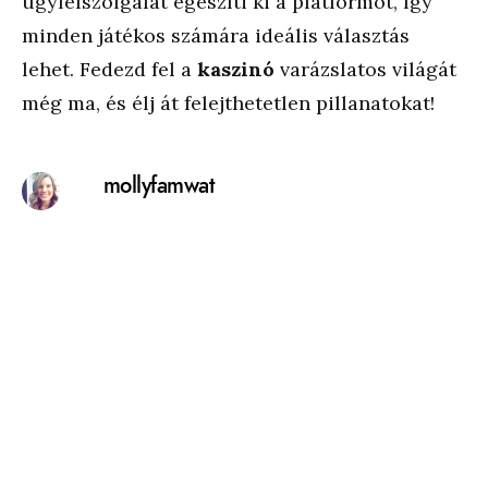
ügyfélszolgálat egészíti ki a platformot, így
minden játékos számára ideális választás
lehet. Fedezd fel a
kaszinó
varázslatos világát
még ma, és élj át felejthetetlen pillanatokat!
mollyfamwat