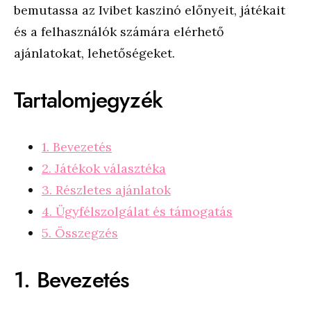
bemutassa az Ivibet kaszinó előnyeit, játékait
és a felhasználók számára elérhető
ajánlatokat, lehetőségeket.
Tartalomjegyzék
1. Bevezetés
2. Játékok választéka
3. Részletes ajánlatok
4. Ügyfélszolgálat és támogatás
5. Összegzés
1. Bevezetés