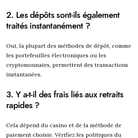
2. Les dépôts sont-ils également
traités instantanément ?
Oui, la plupart des méthodes de dépôt, comme
les portefeuilles électroniques ou les
cryptomonnaies, permettent des transactions
instantanées.
3. Y a-t-il des frais liés aux retraits
rapides ?
Cela dépend du casino et de la méthode de
paiement choisie. Vérifiez les politiques du