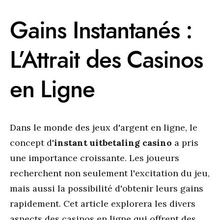
Gains Instantanés :
L’Attrait des Casinos
en Ligne
Dans le monde des jeux d'argent en ligne, le
concept d'
instant uitbetaling casino
a pris
une importance croissante. Les joueurs
recherchent non seulement l'excitation du jeu,
mais aussi la possibilité d'obtenir leurs gains
rapidement. Cet article explorera les divers
aspects des casinos en ligne qui offrent des