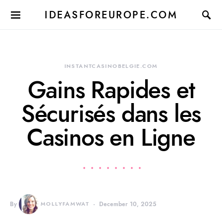
IDEASFOREUROPE.COM
INSTANTCASINOBELGIE.COM
Gains Rapides et
Sécurisés dans les
Casinos en Ligne
By
MOLLYFAMWAT
December 10, 2025