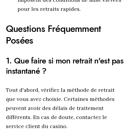
pour les retraits rapides.
Questions Fréquemment
Posées
1. Que faire si mon retrait n'est pas
instantané ?
Tout d'abord, vérifiez la méthode de retrait
que vous avez choisie. Certaines méthodes
peuvent avoir des délais de traitement
différents. En cas de doute, contactez le
service client du casino.