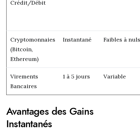
Crédit/Débit
Cryptomonnaies
Instantané
Faibles à nul
(Bitcoin,
Ethereum)
Virements
1 à 5 jours
Variable
Bancaires
Avantages des Gains
Instantanés