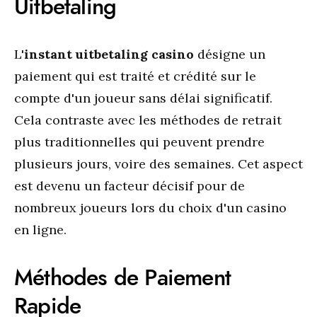
Uitbetaling
L'
instant uitbetaling casino
désigne un
paiement qui est traité et crédité sur le
compte d'un joueur sans délai significatif.
Cela contraste avec les méthodes de retrait
plus traditionnelles qui peuvent prendre
plusieurs jours, voire des semaines. Cet aspect
est devenu un facteur décisif pour de
nombreux joueurs lors du choix d'un casino
en ligne.
Méthodes de Paiement
Rapide